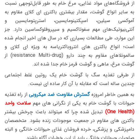
از فروشگاه‌های مواد غذایی، مرغ خام به طور قابل‌توجهی نسبت
به سایر انواع گوشت، مقدار بیشتری باکتری ای کلای مقاوم به
آموکسی سیلین، اسپکتینومایسین، استرپتومایسین و
آنتی‌بیوتیک‌های مهم سفوتاکسیم و سیپروفلوکساسین دارد. جز
این موارد، طی مطالعات بسیاری که در سال های اخیر انجام شده
است؛ انواع باکتری های انتروباکتریاسه به ویژه ای کلای و
سالمونلاهای مقاوم به چند دارو (resistance Multi-drug) از
گوشت مرغ، ماهی و گوشت قرمز خام جدا شده اند.
از طرفی تغذیه سگ با گوشت خام یک روتین غلط اجتماعی
چندین ساله است که مقابله با آن کار ساده ای نیست.
به همین خاطر امروزه
گسترش مقاومت ضد میکروبی
از راه تغذیه
حیوانات با گوشت خام به یکی از نگرانی های مهم
سلامت واحد
(One Health)
تبدیل شده چرا که میتواند باعث چرخش بیشتر
باکتری های مقاوم در جمعیت موجودات زنده بشود. متخصصان
دامپزشکی و پزشکی، خرده فروشان غذای حیوانات خانگی و البته
صاحبان حیوانات خانگی باید از این خطرات آگاه باشند.