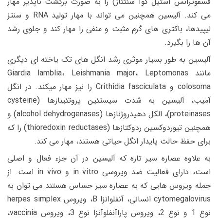
فسفوترانس استیل کوآ سنتتاز) را به صورت برگشت ناپذیر مهار
می کند. آلیسین همچنین می تواند با مهار تولید RNA و سنتز
لیپیدها، باکتری های گرم مثبت و منفی را مهار کند و جلوی رشد
آن ها را بگیرد.
آلیسین به طور بسیار موثری رشد انگل های تک یاخته ای دیگری
مانند Giardia lamblia، Leishmania major، Leptomonas
colosoma و Crithidia fasciculata را نیز مهار میکند. در انگل
آمیب، آلیسین به شدت سیستئین پروتئینازها (cysteine
proteinases)، الکل دهیدروژنازها (alcohol dehydrogenases) و
همچنین تیوردوکسین ردوکتازها (thioredoxin reductases) را که
برای حفظ حالت پایدار انگل حیاتی هستند، مهار می کند.
به علاوه عصاره سیر تازه که آلیسین در آن جزء فعال و اصلی
است، دارای فعالیت ضد ویروسی in vitro و in vivo است. از
جمله ویروس هایی که به عصاره سیر حساس هستند می توان به
cytomegalovirus انسانی، آنفلوانزا B، ویروس herpes simplex
نوع 1 و نوع 2، ویروس پاراآنفلوآنزا نوع 3، ویروس vaccinia،