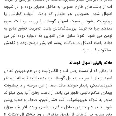
آب از بافت‌های خارج سلولی به داخل مجرای روده و در نتیجه
اسهال شود. همچنین هر عاملی که باعث التهاب گوارشی یا
پریتونیت بشود وضعیت اسهال گوساله را رو به وخامت سوق
میدهد چرا که تولید پروستاگلاندین باعث تحریک ترشح مایع به
لومن می شود. نفوذ سلول های التهابی به دیواره روده نیز می
تواند باعث اختلال در حرکات روده، افزایش ترشح روده و کاهش
عملکرد جذب شود.
علائم بالینی اسهال گوساله
تا زمانی که از دست رفتن آب و الکترولیت و بر هم خوردن تعادل
اسید و باز تا سر حد تحمل گوساله نرسیده باشد؛ گوساله از منظر
همودینامیکی پایدار خواهد ماند. بعد از این مرحله و با پیشرفت
بیماری علائم بالینی ظهور می یابد. از دست رفتن آب بدن میتواند
منجر به شوک هیپوولمیک، افت فشار خون، ضعف و دهیدریشن
شود. با بر هم خوردن تعادل جذبی-ترشحی روده، افزایش میزان
دفع سدیم بی کربنات از طریق مدفوع، ورود بیشتر ال-لاکتات از