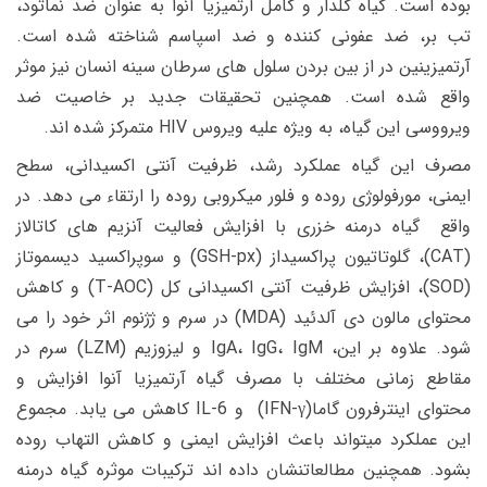
بوده است. گیاه گلدار و کامل آرتمیزیا آنوا به عنوان ضد نماتود،
تب بر، ضد عفونی کننده و ضد اسپاسم شناخته شده است.
آرتمیزینین در از بین بردن سلول های سرطان سینه انسان نیز موثر
واقع شده است. همچنین تحقیقات جدید بر خاصیت ضد
ویرووسی این گیاه، به ویژه علیه ویروس HIV متمرکز شده اند.
مصرف این گیاه عملکرد رشد، ظرفیت آنتی اکسیدانی، سطح
ایمنی، مورفولوژی روده و فلور میکروبی روده را ارتقاء می دهد. در
واقع گیاه درمنه خزری با افزایش فعالیت آنزیم های کاتالاز
(CAT)، گلوتاتیون پراکسیداز (GSH-px) و سوپراکسید دیسموتاز
(SOD)، افزایش ظرفیت آنتی اکسیدانی کل (T-AOC) و کاهش
محتوای مالون دی آلدئید (MDA) در سرم و ژژنوم اثر خود را می
شود. علاوه بر این، IgA، IgG، IgM و لیزوزیم (LZM) سرم در
مقاطع زمانی مختلف با مصرف گیاه آرتمیزیا آنوا افزایش و
محتوای اینترفرون گاما(IFN-γ) و IL-6 کاهش می یابد. مجموع
این عملکرد میتواند باعث افزایش ایمنی و کاهش التهاب روده
بشود. همچنین مطالعاتنشان داده اند ترکیبات موثره گیاه درمنه