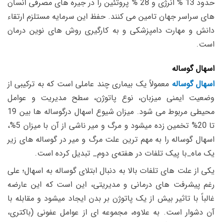
حدود 13 % انرژی و 28 % پروتئین را در جیره های مصرفی انسان
های سراسر جهان تامین می کنند. حفظ این سرمایه مستلزم ارتقاء
دانش و مهارت دامپزشکی و به کارگیری روش های نوین درمان
است.
اسهال گوساله
اسهال گوساله
معمولاً یک بیماری چند عاملی است که به ترکیبی از
وضعیت ایمنی میزبان، نوع پاتوژن، سطح مدیریت و عوامل
محیطی مربوط می شود. میزان شیوع اسهال درگوساله ها بین 19
تا 20% تخمین زده میشود و مرگ و میر ناشی از آن با میزان 5%،
اسهال گوساله را به مهم ترین علت مرگ و میر در گوساله های زیر
یک ماه_با پیک تلفات در هفته‌ی دوم_ تبدیل کرده است.
یکی از علت های تلفات بالا به دنبال ابتلای گوساله به اسهال؛ علی
رغم پیشرفت های درمانی و مدیریتی، این است که این عارضه
غالباً با تاثیر بیش از یک پاتوژن بر بدن ایجاد میشود و مقابله با
آن دشوار است. به علاوه، مجموعه ای از عوامل عفونی (باکتری،