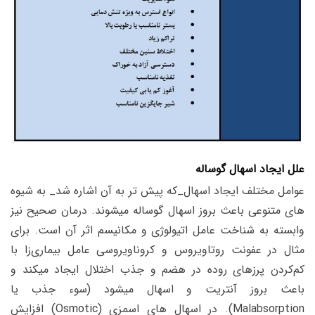
علل ایجاد اسهال گوساله
عوامل مختلف ایجاد اسهال_که پیش تر به آن اشاره شد_ به شیوه
های متنوعی باعث بروز اسهال گوساله میشوند. درمان صحیح نیز
وابسته به شناخت عامل اتیولوژی و مکانیسم اثر آن است. برای
مثال در عفونت روتاویروس و کروناویروسی عامل بیماری‌زا با
کم‌کردن پرزهای روده در هضم و جذب اختلال ایجاد میکند و
باعث بروز آنتریت و اسهال میشود (سوء جذب یا
Malabsorption). در اسهال های اسمزی (Osmotic) افزایش