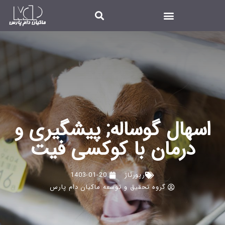
اسهال گوساله; پیشگیری و
درمان با کوکسی فیت
رپورتاژ
1403-01-20
گروه تحقیق و توسعه ماکیان دام پارس