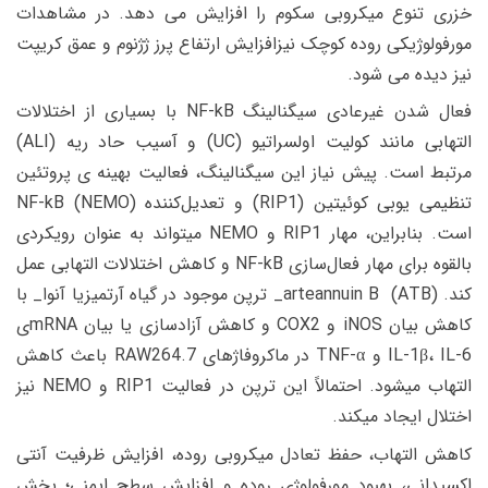
خزری تنوع میکروبی سکوم را افزایش می دهد. در مشاهدات
مورفولوژیکی روده کوچک نیزافزایش ارتفاع پرز ژژنوم و عمق کریپت
نیز دیده می شود.
فعال شدن غیرعادی سیگنالینگ NF-kB با بسیاری از اختلالات
التهابی مانند کولیت اولسراتیو (UC) و آسیب حاد ریه (ALI)
مرتبط است. پیش نیاز این سیگنالینگ، فعالیت بهینه ی پروتئین
تنظیمی یوبی کوئیتین (RIP1) و تعدیل‌کننده NF-kB (NEMO)
است. بنابراین، مهار RIP1 و NEMO میتواند به عنوان رویکردی
بالقوه برای مهار فعال‌سازی NF-kB و کاهش اختلالات التهابی عمل
کند. arteannuin B (ATB)_ ترپن موجود در گیاه آرتمیزیا آنوا_ با
کاهش بیان iNOS و COX2 و کاهش آزادسازی یا بیان mRNAی
IL-1β، IL-6 و TNF-α در ماکروفاژهای RAW264.7 باعث کاهش
التهاب میشود. احتمالاً این ترپن در فعالیت RIP1 و NEMO نیز
اختلال ایجاد میکند.
کاهش التهاب، حفظ تعادل میکروبی روده، افزایش ظرفیت آنتی
اکسیدانی، بهبود مورفولوژی روده و افزایش سطح ایمنی؛ بخش