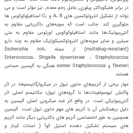
در برابر هلیکوباکتر پیلوری_عامل زخم معده_ نیز مؤثر است و می
تواند از تشکیل انتروتوکسین های A، B و C
استافیلوکوکوس ها
1
جلوگیری کند. جالب است که سویه‌های باکتریایی مقاوم به
آنتی‌بیوتیک‌ها مانند استافیلوکوکوس اورئوس مقاوم به متی
سیلین و سایر سویه‌های انتروتوکسیکوژنیکِ مقاوم به چند دارو
(multidrug-resistant) از جمله Escherichia coli،
Enterococcus، Shigella dysenteriae ، Staphylococcus
flexneri و sonnei Staphylococcus همگی به آلیسین حساس
هستند.
مهار برخی از آنزیم‌های حاوی تیول در میکروارگانیسم‌ها، در اثر
واکنش تیوسولفینات‌ها با گروه‌های تیول؛ مکانیسم اصلی اثر
آنتی‌بیوتیکی است. در واقع اثر ضد میکروبی اصلی آلیسین به
دلیل برهمکنش آن با آنزیم های مهم حاوی تیول است. آلیسین
همچنین به طور اختصاصی آنزیم های باکتریایی دیگر مانند آنزیم
های سیستم تشکیل دهنده استیل کوآ ( استات کیناز و