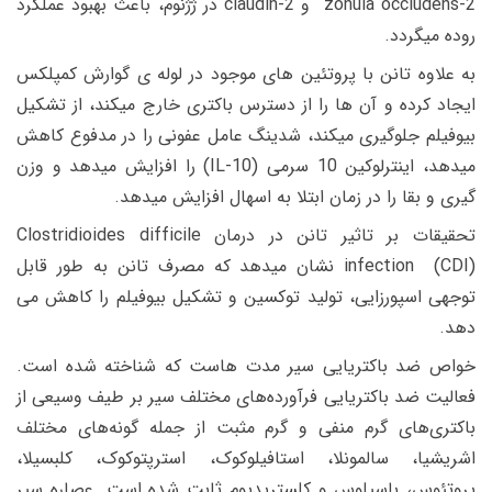
zonula occludens-2 و claudin-2 در ژژنوم، باعث بهبود عملکرد
روده میگردد.
به علاوه تانن با پروتئین های موجود در لوله ی گوارش کمپلکس
ایجاد کرده و آن ها را از دسترس باکتری خارج میکند، از تشکیل
بیوفیلم جلوگیری میکند، شدینگ عامل عفونی را در مدفوع کاهش
میدهد، اینترلوکین 10 سرمی (IL-10) را افزایش میدهد و وزن
گیری و بقا را در زمان ابتلا به اسهال افزایش میدهد.
تحقیقات بر تاثیر تانن در درمان Clostridioides difficile
infection (CDI) نشان میدهد که مصرف تانن به طور قابل
توجهی اسپورزایی، تولید توکسین و تشکیل بیوفیلم را کاهش می
دهد.
خواص ضد باکتریایی سیر مدت هاست که شناخته شده است.
فعالیت ضد باکتریایی فرآورده‌های مختلف سیر بر طیف وسیعی از
باکتری‌های گرم منفی و گرم مثبت از جمله گونه‌های مختلف
اشریشیا، سالمونلا، استافیلوکوک، استرپتوکوک، کلبسیلا،
پروتئوس، باسیلوس و کلستریدیوم ثابت شده است. عصاره سیر