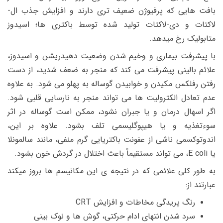
بافت هایی که پرفیوژن ضعیف تری دارند و افزایش جذب ال-
لاکتات و دی-لاکتات تولید شده توسط باکتری ها؛ اسیدوز
متابولیک رخ میدهد.
با پیشرفت بیماری و وخیم شدن وضعیت دهیدریشن و اسیدوز،
علائم بالینی پیشرفت می کند که منجر به ضعف شدید، از دست
رفتن رفلکس مکیدن و خوابیدن گوساله به پهلو می شود. به علاوه
عدم تعادل الکترولیت ها می تواند منجر به نارسایی قلبی شود.
اگر اسهال درمان و یا جبران نشود، ممکن است گوساله در اثر
سوءتغذیه و یا هیپوگلیسمی تلف بشود. علاوه بر این،
اندوتوکسمی ناشی از عفونت باکتریایی گرم منفی، مانند سالمونلا
یا E coli، می تواند مستقیماً باعث اختلال در گردش خون بشود.
به طور کلی علائمی که در نتیجه ی این مکانیسم ها بروز میکند
عبارتند از:
رنگ پریدگی مخاطات و افزایش CRT
سرد شدن انتهای ادام حرکتی، گوش ها و نوک بینی