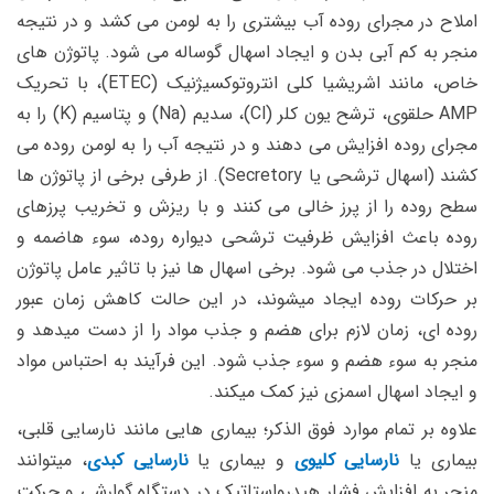
املاح در مجرای روده آب بیشتری را به لومن می کشد و در نتیجه
منجر به کم آبی بدن و ایجاد اسهال گوساله می شود. پاتوژن های
خاص، مانند اشریشیا کلی انتروتوکسیژنیک (ETEC)، با تحریک
AMP حلقوی، ترشح یون کلر (Cl)، سدیم (Na) و پتاسیم (K) را به
مجرای روده افزایش می دهند و در نتیجه آب را به لومن روده می
کشند (اسهال ترشحی یا Secretory). از طرفی برخی از پاتوژن ها
سطح روده را از پرز خالی می کنند و با ریزش و تخریب پرزهای
روده باعث افزایش ظرفیت ترشحی دیواره روده، سوء هاضمه و
اختلال در جذب می شود. برخی اسهال ها نیز با تاثیر عامل پاتوژن
بر حرکات روده ایجاد میشوند، در این حالت کاهش زمان عبور
روده ای، زمان لازم برای هضم و جذب مواد را از دست میدهد و
منجر به سوء هضم و سوء جذب شود. این فرآیند به احتباس مواد
و ایجاد اسهال اسمزی نیز کمک میکند.
علاوه بر تمام موارد فوق الذکر؛ بیماری هایی مانند نارسایی قلبی،
بیماری یا
نارسایی کلیوی
و بیماری یا
نارسایی کبدی
، میتوانند
منجر به افزایش فشار هیدرواستاتیک در دستگاه گوارشی و حرکت