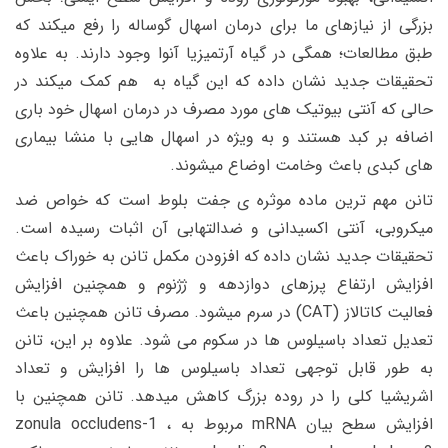
بزرگی از نیازهای ما برای درمان اسهال گوساله را رفع میکند که
طبق مطالعات؛ همگی در گیاه آرتمیزیا آنوا وجود دارند. به علاوه
تحقیقات جدید نشان داده که این گیاه به هم کمک میکند در
حالی که آنتی بیوتیک های مورد مصرف در درمان اسهال خود باری
اضافه بر کبد هستند و به ویژه در اسهال هایی با منشا بیماری
های کبدی باعث وخامت اوضاع میشوند.
تانن مهم ترین ماده موثره ی جفت بلوط است که خواص ضد
میکروبی، آنتی اکسیدانی و ضدالتهابی آن اثبات رسیده است.
تحقیقات جدید نشان داده که افزودن مکمل تانن به خوراک باعث
افزایش ارتفاع پرزهای دوازدهه و ژژنوم و همچنین افزایش
فعالیت کاتالاز (CAT) در سرم میشود. مصرف تانن همچنین باعث
تعدیل تعداد باسیلوس ها در سکوم می شود. علاوه بر این، تانن
به طور قابل توجهی تعداد باسیلوس ها را افزایش و تعداد
اشریشیا کلی را در روده بزرگ کاهش میدهد. تانن همچنین با
افزایش سطح بیان mRNA مربوط به zonula occludens-1 ،