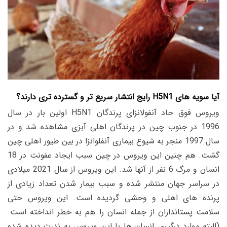
آیا سویه های
H5N1
رایج انتشار سریع تر و گسترده تری دارند؟
ویروس فوق حاد آنفولانزای پرندگان H5N1 اولین بار در سال
1996 در جنوب چین در پرندگان اهلی آبزی مشاهده شد و در
سال 1997 منجر به شیوع بیماری آنفلوانزا در بین طیور اهلی چین
گشت. هم چنین این ویروس در چین سبب ایجاد عفونت در 18
انسان و مرگ 6 نفر از آنها شد. این ویروس از سال 2021 میلادی
در سراسر جهان منتشر شده و سبب بیمار شدن تعداد زیادی از
پرنده های اهلی و وحشی گردیده است. این ویروس حتی
سلامت پستانداران از جمله انسان را هم به خطر انداخته است.
(البته موارد درگیری انسان ها با این ویروس به ندرت دیده شده