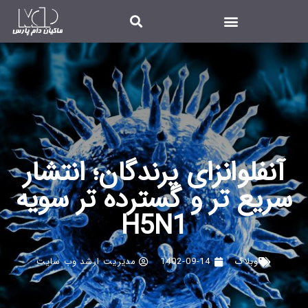
آنفلوانزای پرندگان؛ انتشار
سریع تر و گسترده تر سویه
H5N1
وبلاگ
1402-09-14
مدیریت ارشد وب سایت