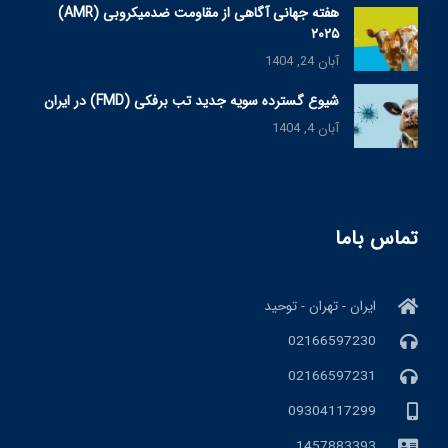
هفته جهانی آگاهی از مقاومت ضدمیکروبی (AMR)
۲۰۲۵
آبان 24, 1404
شیوع گسترده سویه جدید تب برفکی (FMD) در ایران
آبان 4, 1404
تماس باما
ایران - تهران - توحید
02166597230
02166597231
09304117299
1457883393