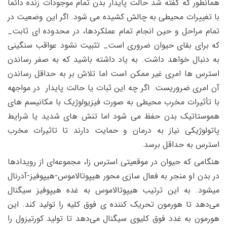
همانطور که گفته شد حالت پایدار بدن تمام موجودات زنده دائماً
با تغییرات محیطی به چالش کشیده می شود. اگر این وضعیت در
تمام مراحل و حین انجام تمام عملکردها، در محدوده ای ثابت_
که برای بقای حیوان ضروری است_ تثبیت نشود عواقب سنگینی
به دنبال خواهد داشت. به یاد داشته باشید که به صفر رساندن
استرس ها امری غیر ممکن است اما تلاش بر به حداقل رساندن
آن امری ضروریست. اگر چه این ثبات یا حالت پایدار در مواجهه
با تأثیرات مخرب محیطی به صورت فیزیولوژیک با مکانیسم های
هموستاتیک بدن حفظ می شود اما تنش های شدید یا شرایط
پاتولوژیکی نیاز به درمان و حمایت دارند تا تاثیرات مخرب
استرس به حداقل برسد.
هنگامی که حیوان در موقعیتی استرس زا، مجموعه‌ای از رویدادها
در بدن او منجر به فعال سازی محور هیپوتالاموس-هیپوفیز-آدرنال
میشود. به این ترتیب هیپوتالاموس به غده هیپوفیز سیگنال
می‌دهد تا هورمون تحریک کننده ی فوق کلیه را تولید کند. این
هورمون به غدد فوق کلیوی سیگنال می‌دهد تا تولید کورتیزول را