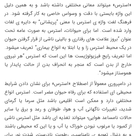
«استرس» میتواند معانی مختلفی داشته باشد و به همین دلیل
این واژه بایستی با دقت و وسواس خاصی به کار گرفته شود. در
فرهنگ لغت واژه ی استرس با معنی “پریشانی” به دایره ی لغات
وارد شده است. اما برای حیوانات، استرس به صورت عامه تحت
عنوان “بروز علامت های رفتاری و بالینی ناشی از قرار گرفتن حیوان
در یک محیط استرس زا و یا ابتلا به انواع بیماری” تعریف میشود.
اما تعریف رایجِ فیزیولوژیست ها این است که استرس “هر نیروی
خارج از بدن است که منجر به انحراف بدن از حالت پایدار یا
هموستاز میشود”.
در دامپروری معمولاً از اصطلاح «استرس» برای نشان دادن شرایط
محیطی ای استفاده که برای رفاه حیوان مضر است. استرس انواع
مختلفی دارد و ممکن است اقلیمی باشد مثل سرما یا گرمای
شدید، تغییرات ناگهانی آب و هوا، طوفان و رعد و برق یا سایر
حالات نامساعد هوایی؛ میتواند تغذیه ای باشد مثل استرس ناشی
از کمبود یا مرغوب نبودن خوراک یا آب و یا این که محیطی باشند
و به دنبال تهویه ی نامناسب، رطوبت نادرست، شدت نور برای