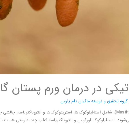
یکی در درمان ورم پستان گا
گروه تحقیق و توسعه ماکیان دام پارس
مقاومت ضد میکروبی (AMR) در پاتوژن‌های ماستیت گاوی (Mastitis)، شامل استافیلوکوک‌ها، استرپتو
شوند. استافیلوکوک اورئوس و انتروباکتریاسه اغلب چندمقاومتی هستند، 