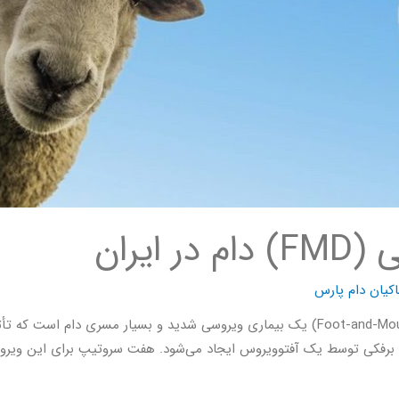
یران
کیان دام پارس
بیماری تب برفکی دام بیماری تب برفکی (FMD) (Foot-and-Mouth Disease) یک بیماری ویروسی 
 تب برفکی توسط یک آفتوویروس ایجاد می‌شود. هفت سروتیپ برای این ویرو