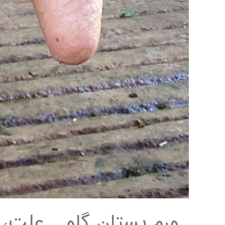
ورم پستان گاو _ علت،