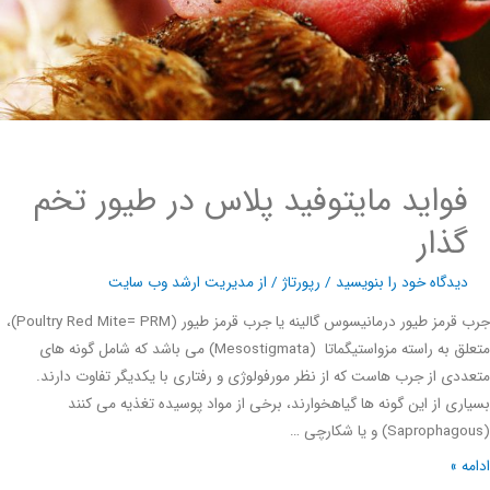
فواید مایتوفید پلاس در طیور تخم
گذار
دیدگاه‌ خود را بنویسید
/
رپورتاژ
/ از
مدیریت ارشد وب سایت
جرب قرمز طیور درمانیسوس گالینه یا جرب قرمز طیور (Poultry Red Mite= PRM)،
متعلق به راسته مزواستیگماتا (Mesostigmata) می باشد که شامل گونه های
دی از جرب هاست که از نظر مورفولوژی و رفتاری با یکدیگر تفاوت دارند.
ری از این گونه ها گیاهخوارند، برخی از مواد پوسیده تغذیه می کنند
ه »