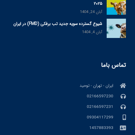
۲۰۲۵
آبان 24, 1404
شیوع گسترده سویه جدید تب برفکی (FMD) در ایران
آبان 4, 1404
تماس باما
ایران - تهران - توحید
02166597230
02166597231
09304117299
1457883393