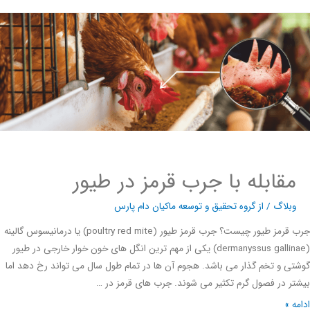
مقابله با جرب قرمز در طیور
وبلاگ
/ از
گروه تحقیق و توسعه ماکیان دام پارس
جرب قرمز طیور چیست؟ جرب قرمز طیور (poultry red mite) یا درمانیسوس گالینه
(dermanyssus gallinae) یکی از مهم ترین انگل های خون خوار خارجی در طیور
ی و تخم گذار می باشد. هجوم آن ها در تمام طول سال می تواند رخ دهد اما
ر در فصول گرم تکثیر می شوند. جرب های قرمز در …
ه »