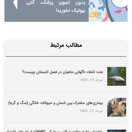
بدون تجویز پزشک، آنتی
بیوتیک نخورید!
مطالب مرتبط
علت تلفات ناگهانی ماهیان در فصل تابستان چیست؟
مرداد 14, 1405
بیماری‌های مشترک بین انسان و حیوانات خانگی (سگ و گربه)
مرداد 12, 1405
راهنمای جامع مقاومت آنتی بیوتیکی (َAMR)؛ از باورهای اشتباه