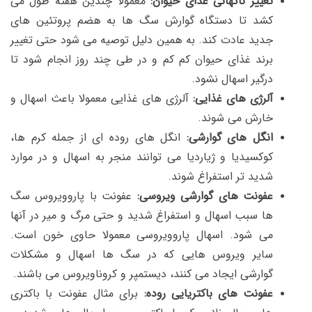
تغییر ناگهانی غذای حیوان:
معمولا چندین هفته طول می
کشد تا دستگاه گوارش سگ ها به هضم پروتئین های
جدید عادت کند. به همین دلیل توصیه می شود حتی تغییر
برند غذای حیوان کم کم و در طی چند روز انجام شود تا
درگیر اسهال نشود.
آلرژی های غذایی:
آلرژی های غذایی معمولا باعث اسهال و
خارش می شوند.
انگل های گوارشی:
انگل های روده ای از جمله کرم ها،
کوکسیدیا و ژیاردیا می توانند منجر به اسهال و در موارد
شدید تر استفراغ شوند.
عفونت های گوارشی ویروسی:
عفونت با پاروویروس سگ
ها سبب اسهال و استفراغ شدید و حتی مرگ و میر در آنها
می شود. اسهال پاروویروسی معمولا حاوی خون است.
سایر ویروس هایی که در سگ ها اسهال و مشکلات
گوارشی ایجاد می کنند، دیستمپر و کروناویروس می باشند.
عفونت های باکتریایی روده:
برای مثال عفونت با باکتری