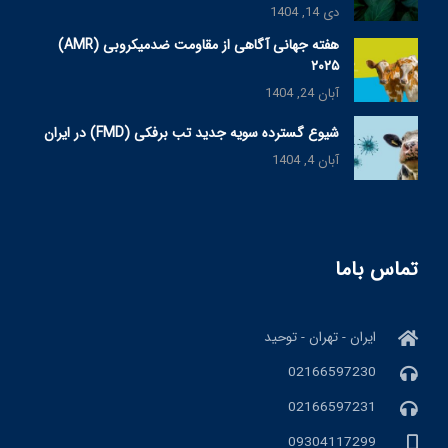
دی 14, 1404
هفته جهانی آگاهی از مقاومت ضدمیکروبی (AMR)
۲۰۲۵
آبان 24, 1404
شیوع گسترده سویه جدید تب برفکی (FMD) در ایران
آبان 4, 1404
تماس باما
ایران - تهران - توحید
02166597230
02166597231
09304117299