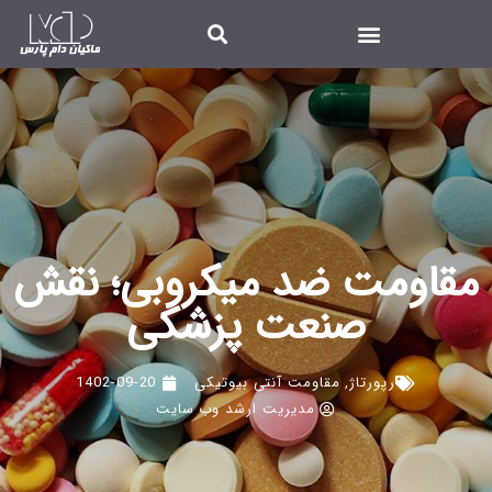
مقاومت ضد میکروبی؛ نقش
صنعت پزشکی
رپورتاژ
,
مقاومت آنتی بیوتیکی
1402-09-20
مدیریت ارشد وب سایت