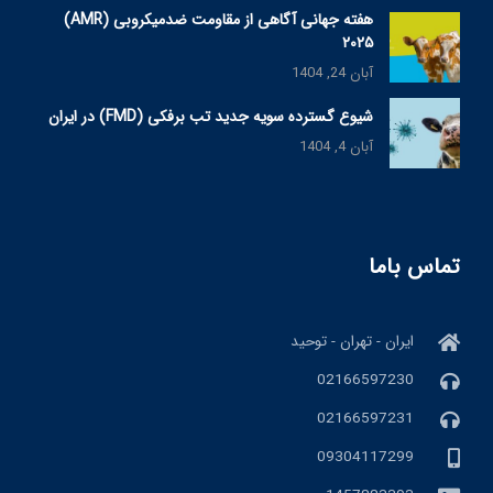
هفته جهانی آگاهی از مقاومت ضدمیکروبی (AMR)
۲۰۲۵
آبان 24, 1404
شیوع گسترده سویه جدید تب برفکی (FMD) در ایران
آبان 4, 1404
تماس باما
ایران - تهران - توحید
02166597230
02166597231
09304117299