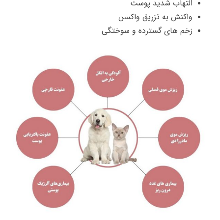
التهاب شدید پوست
واکنش به تزریق واکسن
زخم های گسترده و سوختگی