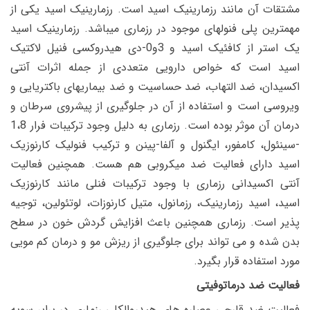
مشتقات آن مانند رزمارینیک اسید است. رزمارینیک اسید یکی از
مهمترین پلی فنولهای موجود در رزماری میباشد. رزمارینیک اسید
یک استر از کافئیک اسید و 3و0-دی هیدروکسی فنیل لاکتیک
اسید است که خواص دارویی متعددی از جمله اثرات آنتی
اکسیدان، ضد التهاب، ضد حساسیت و ضد بیماریهای باکتریایی و
ویروسی است و استفاده از آن در جلوگیری از پیشروی سرطان و
درمان آن موثر بوده است. رزماری به دلیل وجود ترکیبات فرار 1،8
-سینئول، کامفور، ایگنول و آلفا-پینن و ترکیب فنولیک کارنوزیک
اسید دارای فعالیت ضد میکروبی هم هست. همچنین فعالیت
آنتی اکسیدانی رزماری با وجود ترکیبات فنلی مانند کارنوزیک
اسید، اسید رزمارینیک، رزمانول، متیل کارنوزات، لوتئولین، توجیه
پذیر است. رزماری همچنین باعث افزایش گردش خون در سطح
بدن شده و می تواند برای جلوگیری از ریزش مو و درمان کم مویی
مورد استفاده قرار بگیرد.
فعالیت ضد درماتوفیتی
فعالیت ضد قارچی عصاره های هیدروالکلی رزماری در برابر سویه