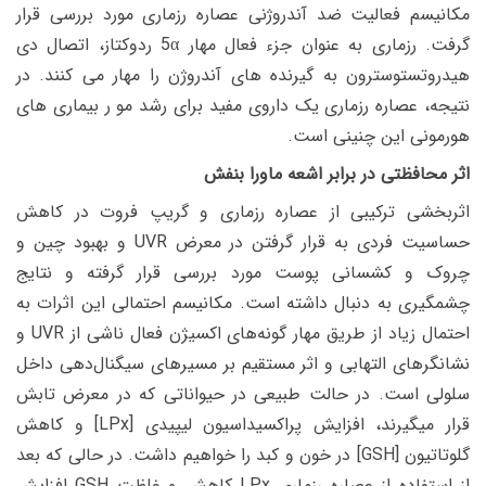
مکانیسم فعالیت ضد آندروژنی عصاره رزماری مورد بررسی قرار
گرفت. رزماری به عنوان جزء فعال مهار 5α ردوکتاز، اتصال دی
هیدروتستوسترون به گیرنده های آندروژن را مهار می کنند. در
نتیجه، عصاره رزماری یک داروی مفید برای رشد مو ر بیماری های
هورمونی این چنینی است.
اثر محافظتی در برابر اشعه ماورا بنفش
اثربخشی ترکیبی از عصاره رزماری و گریپ فروت در کاهش
حساسیت فردی به قرار گرفتن در معرض
UVR
و بهبود چین و
چروک و کشسانی پوست مورد بررسی قرار گرفته و نتایج
چشمگیری به دنبال داشته است. مکانیسم احتمالی این اثرات به
احتمال زیاد از طریق مهار گونه‌های اکسیژن فعال ناشی از
UVR
و
نشانگرهای التهابی و اثر مستقیم بر مسیرهای سیگنال‌دهی داخل
سلولی است. در حالت طبیعی در حیواناتی که در معرض تابش
قرار میگیرند، افزایش پراکسیداسیون لیپیدی [
LPx
] و کاهش
گلوتاتیون [
GSH
] در خون و کبد را خواهیم داشت. در حالی که بعد
از استفاده از عصاره رزماری
LPx
کاهش و غلظت
GSH
افزایش