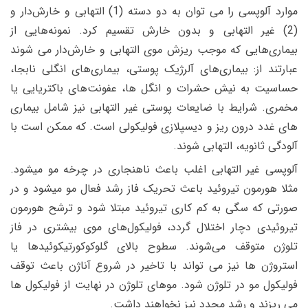
موارد آلوپسی را می توان به دو دسته (1) التهابی و خارش‌دار و
(2) غیر التهابی و بدون خارش تقسیم کرد. نمونه‌هایی از
بیماری‌هایی که موجب ریزش موی التهابی و خارش‌دار می شوند
عبارتند از: بیماری‌های آلرژیک پوستی، بیماری‌های انگلی نابجا،
حساسیت به نیش حشرات و انگل ها، عفونت‌های باکتریایی یا
مخمری. شرایط با ضایعات پوستی غیر التهابی نیز شامل بیماری
های غدد درون ریز و دیسپلازی فولیکولی است. که ممکن است با
آلودگی ثانویه، التهابی شوند.
آلوپسی غیر التهابی اغلب باعث ناهنجاری در چرخه مو میشود.
مثلا هورمون تیروئید باعث تحریک فاز رشد فعال مو میشود و در
صورتی که سگی به کم کاری تیروئید مبتلا شود و ترشح هورمون
تیروئیدی دچار اختلال گردد، فولیکول‌های موی بیشتری در فاز
تلوژن متوقف می‌شوند. سطوح بالای گلوکوکورتیکوئیدها یا
استروژن ها نیز می تواند با تاخیر در شروع آناژن باعث توقف
فولیکول مو در تلوژن شود. موهای تلوژن در نهایت از فولیکول ها
می ریزند و رشد مجدد نیز نخواهند داشت.