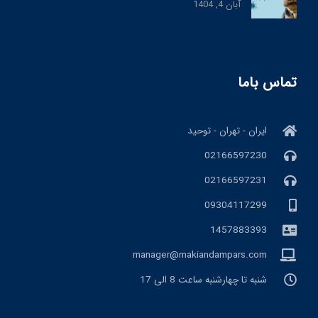
آبان 4, 1404
تماس باما
ایران - تهران - توحید
02166597230
02166597231
09304117299
1457883393
manager@makiandampars.com
شنبه تا چهارشنبه ساعت 8 الی 17