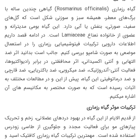
گیاه رزماری
(Rosmarinus officinalis)
گیاهی چندین ساله با
برگ‌های معطر، همیشه سبز و سوزنی‌ شکل است که گل‌های
سفید، صورتی، بنفش یا آبی دارد. این گیاه بومی مدیترانه و
عضوی از خانواده نعناع
Lamiaceae
است. در ادامه قصد داریم
اطلاعات دارویی ترکیبات فیتوشیمیایی رزماری را در استعمال
موضعی به صورت شامپو بررسی کنیم. جالب است بدانید اثر ضد
التهابی و آنتی اکسیدانی، اثر محافظتی در برابر رادیواکتیوها،
فعالیت آنتی-آندروژنیک، ضد میکروبی، ضد باکتریایی، ضد قارچی
و ضد درماتوفیتی این گیاه، پیش از این و در مطالعات مختلف به
اثبات رسیده است که به صورت مختصر به مکانیسم های آن
اشاره میکنیم.
ترکیبات موثر گیاه رزماری
از قدیم الایام از این گیاه در بهبود دردهای عضلانی، زخم و تحریک
پیازهای مو برای فعالیت مجدد و جلوگیری از طاسی زودرس
استفاده شده است. مهمترین ترکیبات گیاه رزماری کافئیک اسید و