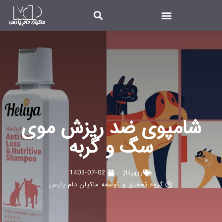
شامپوی ضد ریزش موی
سگ و گربه
رپورتاژ
1403-07-02
گروه تحقیق و توسعه ماکیان دام پارس