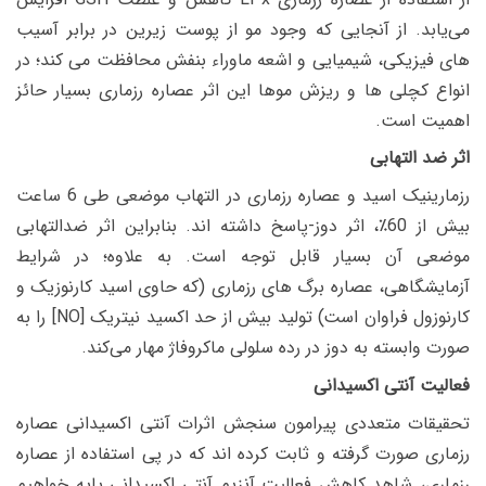
می‌یابد. از آنجایی که وجود مو از پوست زیرین در برابر آسیب
های فیزیکی، شیمیایی و اشعه ماوراء بنفش محافظت می کند؛ در
انواع کچلی ها و ریزش موها این اثر عصاره رزماری بسیار حائز
اهمیت است.
اثر ضد التهابی
رزمارینیک اسید و عصاره رزماری در التهاب موضعی طی 6 ساعت
بیش از 60٪، اثر دوز-پاسخ داشته اند. بنابراین اثر ضدالتهابی
موضعی آن بسیار قابل توجه است. به علاوه؛ در شرایط
آزمایشگاهی، عصاره برگ های رزماری (که حاوی اسید کارنوزیک و
کارنوزول فراوان است) تولید بیش از حد اکسید نیتریک [
NO
] را به
صورت وابسته به دوز در رده سلولی ماکروفاژ مهار می‌کند.
فعالیت آنتی اکسیدانی
تحقیقات متعددی پیرامون سنجش اثرات آنتی اکسیدانی عصاره
رزماری صورت گرفته و ثابت کرده اند که در پی استفاده از عصاره
رزماری، شاهد کاهش فعالیت آنزیم آنتی اکسیدانی پایه خواهیم