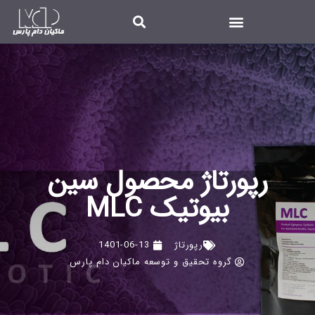
رپورتاژ محصول سین
بیوتیک MLC
رپورتاژ
1401-06-13
گروه تحقیق و توسعه ماکیان دام پارس