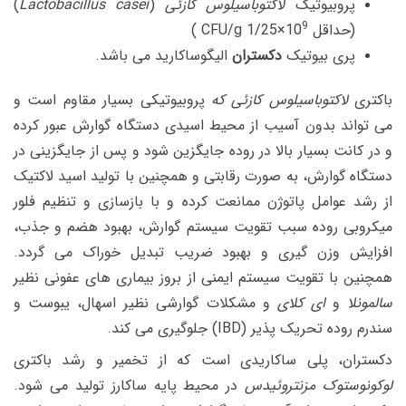
پروبیوتیک
لاکتوباسیلوس کازئی
(
Lactobacillus casei
)
9
(حداقل CFU/g 1/25×10
)
پری بیوتیک
دکستران
الیگوساکارید می باشد.
باکتری
لاکتوباسیلوس کازئی که
پروبیوتیکی بسیار مقاوم است و
می تواند بدون آسیب از محیط اسیدی دستگاه گوارش عبور کرده
و در کانت بسیار بالا در روده جایگزین شود و پس از جایگزینی در
دستگاه گوارش، به صورت رقابتی و همچنین با تولید اسید لاکتیک
از رشد عوامل پاتوژن ممانعت کرده و با بازسازی و تنظیم فلور
میکروبی روده سبب تقویت سیستم گوارش، بهبود هضم و جذب،
افزایش وزن گیری و بهبود ضریب تبدیل خوراک می گردد.
همچنین با تقویت سیستم ایمنی از بروز بیماری های عفونی نظیر
سالمونلا
و
ای کلای
و مشکلات گوارشی نظیر اسهال، یبوست و
سندرم روده تحریک پذیر (IBD) جلوگیری می کند.
دکستران، پلی ساکاریدی است که از تخمیر و رشد باکتری
لوکونوستوک مزنتروئیدس
در محیط پایه ساکارز تولید می شود.