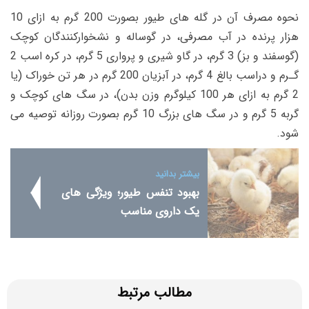
نحوه مصرف آن در گله های طیور بصورت 200 گرم به ازای 10
هزار پرنده در آب مصرفی، در گوساله و نشخوارکنندگان کوچک
(گوسفند و بز) 3 گرم، در گاو شیری و پرواری 5 گرم، در کره اسب 2
گـرم و دراسب بالغ 4 گرم، در آبزیان 200 گرم در هر تن خوراک (یا
2 گرم به ازای هر 100 کیلوگرم وزن بدن)، در سگ های کوچک و
گربه 5 گرم و در سگ های بزرگ 10 گرم بصورت روزانه توصیه می
شود.
بیشتر بدانید
بهبود تنفس طیور؛ ویژگی های
یک داروی مناسب
مطالب مرتبط