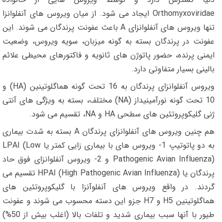
Orthomyxoviridae ایجاد می شود. از میان ویروس های آنفلوانزا
تنها ویروس های آنفلوانزای A باعث عفونت پرندگان می شوند. این
عفونت در پرندگان بسته به گونه میزبان، سویه ویروس، وضعیت
ایمنی پرنده، حضور پاتوژن های ثانویه و فاکتورهای محیطی علائم
بالینی بسیار متفاوتی دارد.
ویروس آنفلوانزای پرندگان به 16 تحت گونه هماگلوتینین (HA) و
10 تحت گونه نورآمینیداز (NA) مختلف، بسته به ویژگی های آنتی
ژنی گلیکوپروتئین های سطحی HA و NA، تقسیم می شود.
هم چنین ویروس های آنفلوانزای پرندگان A بسته به شدت بیماری
به دو پاتوتیپ 1- ویروس های با بیماری زایی کمتر یا LPAI (Low
Pathogenic Avian Influenza) و 2- ویروس آنفلوانزای فوق حاد
پرندگان یا HPAI (High Pathogenic Avian Influenza) تقسیم می
گردند. در واقع ویروس های آنفلوآنزا با گلیکوپروتئین های
هماگلوتینین H5 و H7 جزو این دسته محسوب می شوند و عفونت
طیور با آنها سبب بیماری شدید و تلفات بالا (اغلب بیش از 50%)