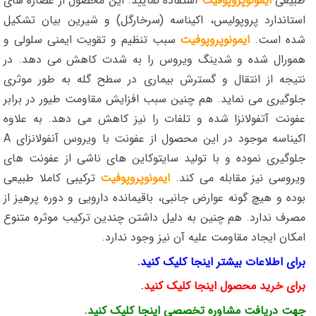
طبیعی
ایمونوپروپوفیت
استفاده نمایید. این محصول از عصاره های
استاندارد پروپولیس، اکیناسه (سرخارگل) و شیرین بیان تشکیل
شده است.
ایمونوپروپوفیت
سبب تنظیم و تقویت ایمنی سلولی و
همورال شده و شدینگ ویروس را به شدت کاهش می دهد. در
نتیجه از انتقال و گسترش بیماری در سطح گله به طور موثری
جلوگیری می نماید. هم چنین سبب افزایش مقاومت طیور در برابر
عفونت آتفولانزا شده و تلفات را نیز کاهش می دهد. به علاوه
اکیناسه موجود در این محصول از عفونت با ویروس آنفولانزای A
جلوگیری نموده و با تولید سایتوکاین های ناشی از عفونت های
ویروسی نیز مقابله می کند.
ایمونوپروپوفیت
ترکیبی کاملا طبیعی
بوده و هیچ گونه عوارض جانبی، باقیمانده دارویی و دوره پرهیز از
مصرف ندارد. هم چنین به دلیل داشتن چندین ترکیب موثره متنوع
امکان ایجاد مقاومت علیه آن نیز وجود ندارد.
برای اطلاعات بیشتر اینجا کلیک کنید.
برای خرید محصول اینجا کلیک کنید.
جهت دریافت مشاوره تخصصی اینجا کلیک کنید
.