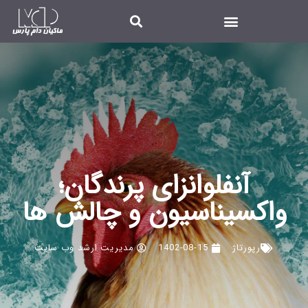
آنفلوانزای پرندگان؛
واکسیناسیون و چالش ها
رپورتاژ
1402-08-15
مدیریت ارشد وب سایت