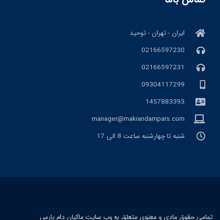
ایران - تهران - توحید
02166597230
02166597231
09304117299
1457883393
manager@makiandampars.com
شنبه تا چهارشنبه ساعت 8 الی 17
تمامی حقوق مادی و معنوی متعلق به وب سایت ماکیان دام پارس