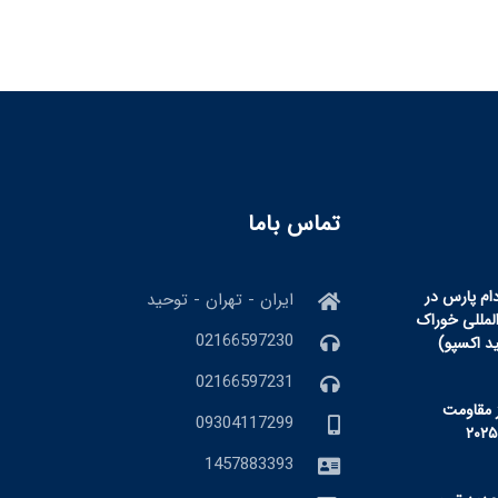
تماس باما
ام پارس در
ایران - تهران - توحید
المللی خوراک
02166597230
ید اکسپو)
02166597231
 مقاومت
09304117299
1457883393