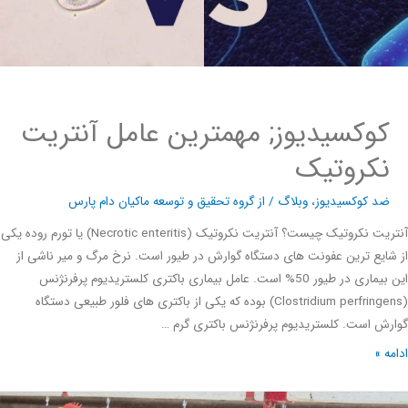
کوکسیدیوز; مهمترین عامل آنتریت
نکروتیک
ضد کوکسیدیوز
،
وبلاگ
/ از
گروه تحقیق و توسعه ماکیان دام پارس
آنتریت نکروتیک چیست؟ آنتریت نکروتیک (Necrotic enteritis) یا تورم روده یکی
ایع ترین عفونت های دستگاه گوارش در طیور است. نرخ مرگ و میر ناشی از
این بیماری در طیور 50% است. عامل بیماری باکتری کلستریدیوم پرفرنژنس
(Clostridium perfringens) بوده که یکی از باکتری های فلور طبیعی دستگاه
ش است. کلستریدیوم پرفرنژنس باکتری گرم …
ه »