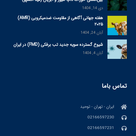
دی 14, 1404
هفته جهانی آگاهی از مقاومت ضدمیکروبی (AMR)
۲۰۲۵
آبان 24, 1404
شیوع گسترده سویه جدید تب برفکی (FMD) در ایران
آبان 4, 1404
تماس باما
ایران - تهران - توحید
02166597230
02166597231