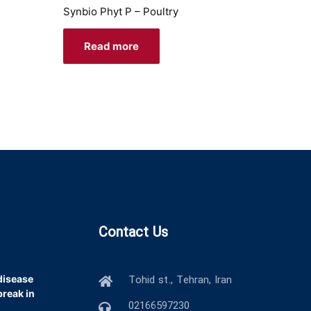
Synbio Phyt P – Poultry
Read more
Contact Us
Tohid st., Tehran, Iran
disease
break in
02166597230