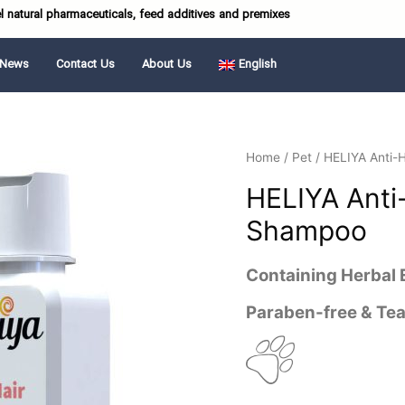
el natural pharmaceuticals, feed additives and premixes
News
Contact Us
About Us
English
Home
/
Pet
/ HELIYA Anti-
HELIYA Anti
Shampoo
Containing Herbal 
Paraben-free & Tea