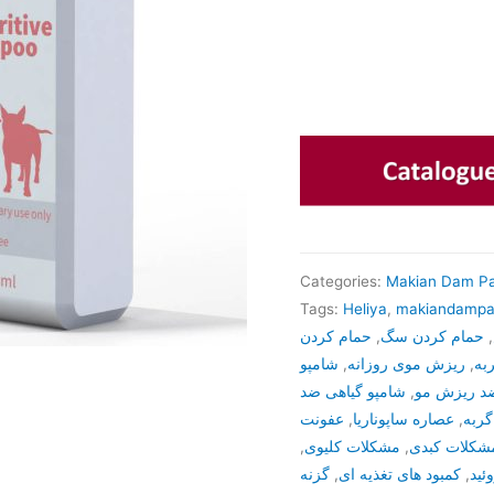
Categories:
Makian Dam Pa
Tags:
Heliya
,
makiandampa
حمام کردن
,
حمام کردن سگ
,
شامپو
,
ریزش موی روزانه
,
به
شامپو گیاهی ضد
,
ضد ریزش مو
عفونت
,
عصاره ساپوناریا
,
ربه
,
مشکلات کلیوی
,
شکلات کبدی
گزنه
,
کمبود های تغذیه ای
,
ئید