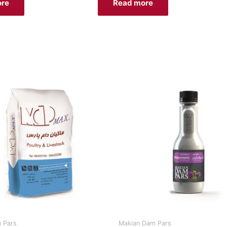
ore
Read more
 Pars
Makian Dam Pars