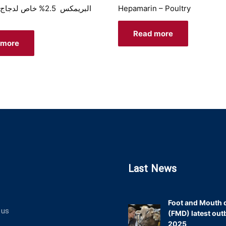
Hepamarin – Poultry
Read more
 more
Last News
Foot and Mouth 
 us
(FMD) latest out
2025