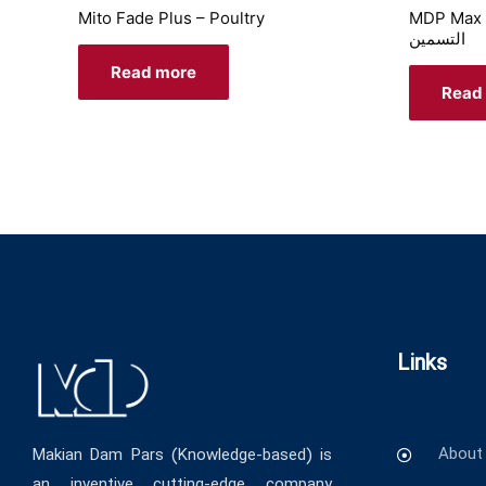
Mito Fade Plus – Poultry
MDP Max البریمکس 2.5% خاص لدجاج
التسمين
Read more
Read
Links
About
Makian Dam Pars (Knowledge-based) is
an inventive cutting-edge company