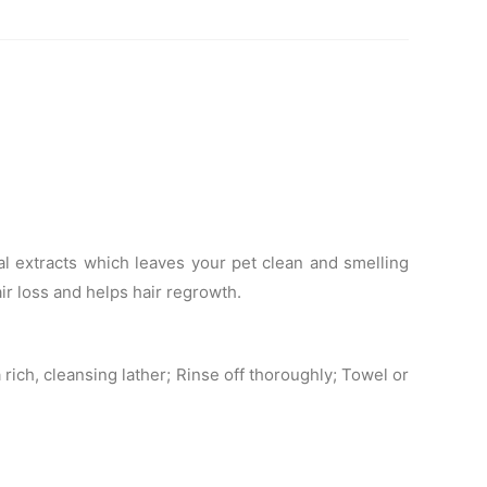
al extracts which leaves your pet clean and smelling
ir loss and helps hair regrowth.
ich, cleansing lather; Rinse off thoroughly; Towel or