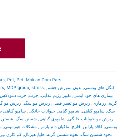
rs
,
Pet
,
Pet
,
Makian Dam Pars
rs
,
MDP group
,
stress
,
,
بدون سوزش چشم
,
انگل های پوستی
جرب دمودکس
,
جرب
,
تغییر رژیم غذایی
,
بیماری های خود ایمنی
ریزش مو گر
,
ریزش مو سگ
,
ریزش مو تغییر فصل
,
رزماری
,
گربه
شامپو گیاهی 
,
شامپو گیاهی حیوانات خانگی
,
شامپو گیاهی
,
سگ
شستن گ
,
شستن سگ
,
شامپوی گیاهی
,
ریزش مو حیوانات خانگی
م
,
مشکلات هورمونی
,
ماکیان دام پارس
,
قارچ
,
فاقد پارابن
,
پوستی
کم کاری تیرو
,
هیربال
,
هلیا
,
نحوه شستن گربه
,
نحوه شستن سگ