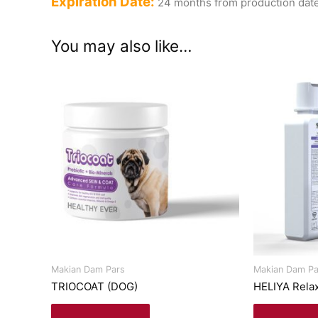
Expiration Date:
24 months from production dat
You may also like…
Makian Dam Pars
Makian Dam Pa
TRIOCOAT (DOG)
HELIYA Rela