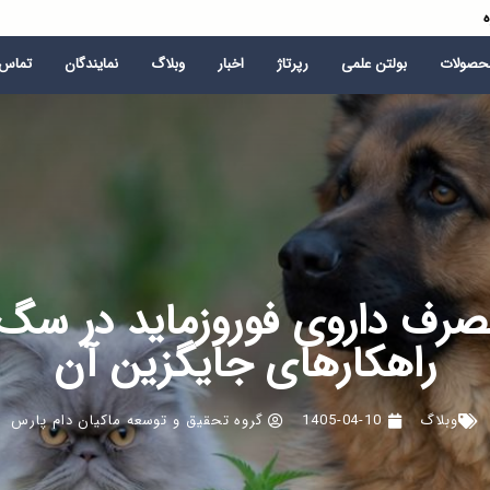
ه
محصولات
بولتن علمی
رپرتاژ
اخبار
وبلاگ
نمایندگان
تماس ب
رف داروی فوروزماید در سگ و
راهکارهای جایگزین آن
وبلاگ
1405-04-10
گروه تحقیق و توسعه ماکیان دام پارس