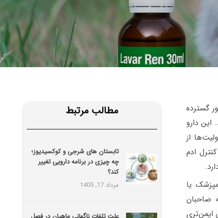
 طور گسترده
مطالب مرتبط
 این دارو
لکترولیت‌ها از
نترل ادم
تابستان های شرجی و کوکسیدیوز؛
چه چیزی در برنامه دارویی تغییر
رد.
کند؟
مپزشک یا
مرداد 17, 1405
ه صاحبان
ایمن‌تری
علت تلفات ناگهانی ماهیان در فصل