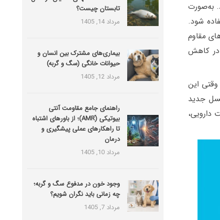
.
به‌صورت
تابستان چیست؟
اده شود.
مرداد 14, 1405
های مقاوم
 در کاهش
بیماری‌های مشترک بین انسان و
حیوانات خانگی (سگ و گربه)
مرداد 12, 1405
 وقتی این
نسل جدید
راهنمای جامع مقاومت آنتی
 دارویی،
بیوتیکی (َAMR)؛ از باورهای اشتباه
تا راهکارهای عملی پیشگیری و
درمان
مرداد 10, 1405
وجود خون در مدفوع سگ و گربه؛
چه زمانی باید نگران شویم؟
مرداد 7, 1405