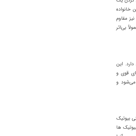
ل کردن یک
وهای این خانواده
ن (Penicillin)، سفالوسپورین (Cephalosporin) یا کارباپنم(Carbapenem)‌ نیز مقاوم
اً بی‌اثر
دارد. این
ای قوی و
ی‌شود و
ی بیوتیک
یوتیک ها