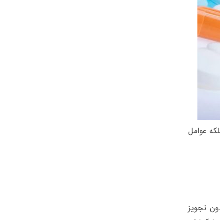
که عوامل
ون تجویز