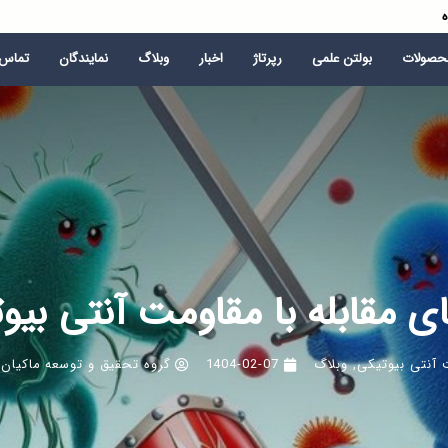
ه
محصولات
بولتن علمی
رپرتاژ
اخبار
وبلاگ
نمایندگان
تماس ب
ای مقابله با مقاومت آنتی بیو
 آنتی بیوتیکی
,
وبلاگ
1404-02-07
گروه تحقیق و توسعه ماکیان 