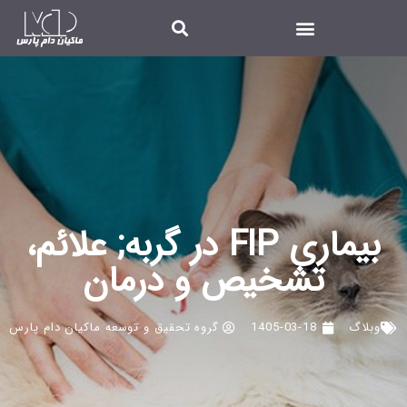
بیماری FIP در گربه; علائم،
تشخیص و درمان
وبلاگ
1405-03-18
گروه تحقیق و توسعه ماکیان دام پارس