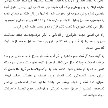
زنانی که قصد بارداری دارند و یا باردار هستند پیشنهاد می شود جهت بررسی
سابقه ابتلا به این بیماری چک آپ شوند چرا که اغلب این بیماری هیچ گونه
علامتی ندارد و فرد متوجه آن نخواهد شد. نه تنها در زنان بلکه در مردان آلوده
به توکسوپلاسما نیز بدلیل التهاب و متورم شدن غدد لنفاوی و مجاری اسپرم بر،
انگل می تواند باروری را تحت تاثیر قرار داده و سبب عقیم شدن گردد.
راه حل اصلی جهت جلوگیری از آلودگی با انگل توکسوپلاسما حفظ بهداشت
حیوان و محیط زندگی او و شستشوی فراوان دست ها قبل و بعد از هر گونه
فعالیتی است.
به گربه خود گوشت خام ندهید و اگر گربه شما در خارج از خانه بازی می کند
مراقب او باشید چرا که انگل می تواند از طریق گربه های دیگر و حتی در هنگام
کندن خاک به او منتقل شود. علائم ابتلا به توکسوپلاسما در گربه ها شامل کم
انرژی بودن، افسردگی، تب، کاهش وزن، ضعف در عضلات، حالت تهوع،
اسهال، درد شکم و التهاب چشم می باشد اما این علائم اختصاصی نبوده و
تشخیص قطعی از طریق معاینه فیزیکی و آزمایش خون توسط دامپزشک
انجام خواهد شد.