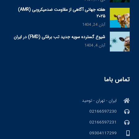
هفته جهانی آگاهی از مقاومت ضدمیکروبی (AMR)
۲۰۲۵
آبان 24, 1404
شیوع گسترده سویه جدید تب برفکی (FMD) در ایران
آبان 4, 1404
تماس باما
ایران - تهران - توحید
02166597230
02166597231
09304117299