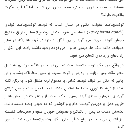
هستند و سبب ناباروری و حتی سقط جنین می شوند. اما آیا این تفکرات
واقعیت دارند؟
توکسوپلاسما عفونت انگلی در انسان است که توسط توکسوپلاسما گوندی
(
Toxoplasma gondii
) ایجاد می شود. انتقال توکسوپلاسما از طریق مدفوع
حیوان آلوده صورت می گیرد و این انگل نه تنها در گربه ها بلکه در سایر
حیوانات مانند سگ ها، میمون ها و … می تواند وجود داشته باشد. این انگل از
راه دهان وارد بدن انسان می شود.
در واقع این انگل توکسوپلاسما است که می تواند در هنگام بارداری به دلیل
خطر سقط جنین، زایمان زودرس و اثرات مخرب بر جنین خطرناک باشد و از آن
جایی که انگل می تواند توسط تماس با مدفوع گربه منتقل شود، به زنان گفته
شده از گربه ها دوری کنند! اما احتمال اینکه با یک لمس ساده و بغل گرفتن
گربه این بیماری منتقل گردد بسیار اندک است. این عفونت در انسان ها از
طریق حمل و خوردن گوشت خام و و گوشتی که به خوبی پخته نشده باشد،
نشستن دست ها پس از باغبانی و همچنین خوردن میوه و سبزیجات نشسته
نیز انتقال می یابد. در واقع خطر اصلی انگل توکسوپلاسما می باشد نه موی
گربه!