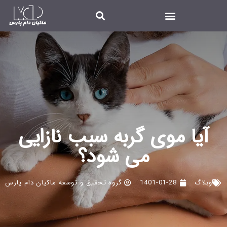
آیا موی گربه سبب نازایی
می شود؟
وبلاگ
1401-01-28
گروه تحقیق و توسعه ماکیان دام پارس