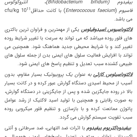
بیفیدوم
(Bifidobacterium bifidum)
،
انتروکوکوس
11
فاسیوم
(
Enterococous faecium
) با کانت حداقلcfu/kg 10
می باشد.
لاکتوباسیوس اسیدوفیلوس
یکی از مهمترین و فراوان ترین باکتری
های فلور روده میباشد که می تواند به سرعت با تغییر شرایط روده
تغییر کند و با شرایط محیطی جدید هماهنگ شود. همچنین می
تواند با افزایش فعالیت سلول های ایمنی بدن از جمله سلول های
طبیعی کشنده سبب تعدیل و تنظیم پاسخ های ایمنی شود.
لاکتوباسیلوس کازئی
به عنوان یک پروبیوتیک
بسیار مقاوم، بدون
آسیب از محیط اسیدی دستگاه گوارش عبور کرده و در کانت بسیار
بالا در روده جایگزین شده و پس از جایگزینی در دستگاه گوارش،
به صورت رقابتی و همچنین با تولید اسید لاکتیک از رشد عوامل
پاتوژن ممانعت کرده و با بازسازی و تنظیم فلور میکروبی روده
سبب تقویت سیستم گوارش می گردد.
بیفیدوباکتریوم بیفیدوم
با اثرات ضد التهابی، ضد سرطانی و آنتی
اکسیدانی توانایی ویژه در تعدیل پاسخ‌های ایمنی هومورال و