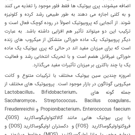
اضافه میشوند، پری بیوتیک ها فقط فلور موجود را تغذیه می کنند
و به کلنی اجازه می دهند به طور طبیعی رشد کرده و کلونیزه
شوند. از آنجایی که پروبیوتیک اصولاً در روده کوچک فعال است و
ترکیب این دو میتواند تأثیر هم افزایی داشته باشد. به عبارت
دیگر پروبیوتیک یک ماده خوراکی متشکل از میکروب های زنده
است که برای میزبان مفید اند در حالی که پری بیوتیک یک ماده
خوراکی غیرقابل هضم است و با تحریک انتخابی رشد و فعالیت
یک یا چند باکتری بر میزبان تأثیرات مفید می‌گذارد.
امروزه چندین سین بیوتیک مختلف با ترکیبات متنوع و کانت
میکروبی گوناگون در بازار موجود است. پروبیوتیک های مختلف از
جمله گونه های Lactobacillus، Bifidobacterium،
Saccharomyce، Streptococcus، Bacillus coagulans،
Propionibacterium، Enterococcus faecium و Freudenreichii
با پری بیوتیک هایی مانند گالاکتواولیگوساکارید (GOS)،
فروکتواولیگوساکارید (FOS) و دکستران اولیگوساکارید (DOS) و
دیواره مخمر یا مانا اولیگوساکارید (MOS) مخلوط میشوند و