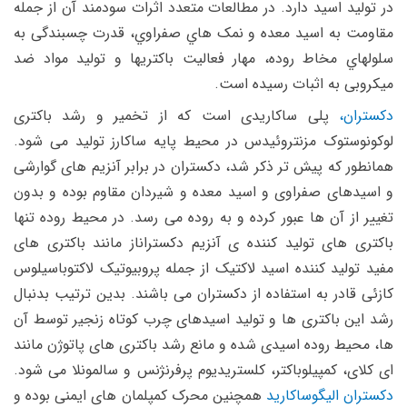
در تولید اسید دارد. در مطالعات متعدد اثرات سودمند آن از جمله
مقاومت به اسید معده و نمک هاي صفراوي، قدرت چسبندگی به
سلولهاي مخاط روده، مهار فعالیت باکتريها و تولید مواد ضد
میکروبی به اثبات رسیده است.
دکستران،
پلی ساکاریدی است که از تخمیر و رشد باکتری
لوکونوستوک مزنتروئیدس در محیط پایه ساکارز تولید می شود.
همانطور که پیش تر ذکر شد، دکستران در برابر آنزیم های گوارشی
و اسیدهای صفراوی و اسید معده و شیردان مقاوم بوده و بدون
تغییر از آن ها عبور کرده و به روده می رسد. در محیط روده تنها
باکتری های تولید کننده ی آنزیم دکستراناز مانند باکتری های
مفید تولید کننده اسید لاکتیک از جمله پروبیوتیک لاکتوباسیلوس
کازئی قادر به استفاده از دکستران می باشند. بدین ترتیب بدنبال
رشد این باکتری ها و تولید اسیدهای چرب کوتاه زنجیر توسط آن
ها، محیط روده اسیدی شده و مانع رشد باکتری های پاتوژن مانند
ای کلای، کمپیلوباکتر، کلستریدیوم پرفرنژنس و سالمونلا می شود.
دکستران الیگوساکارید
همچنین محرک کمپلمان های ایمنی بوده و