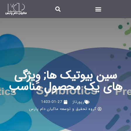
سین بیوتیک ها; وِیژگی
های یک محصول مناسب
رپورتاژ
1403-01-27
گروه تحقیق و توسعه ماکیان دام پارس