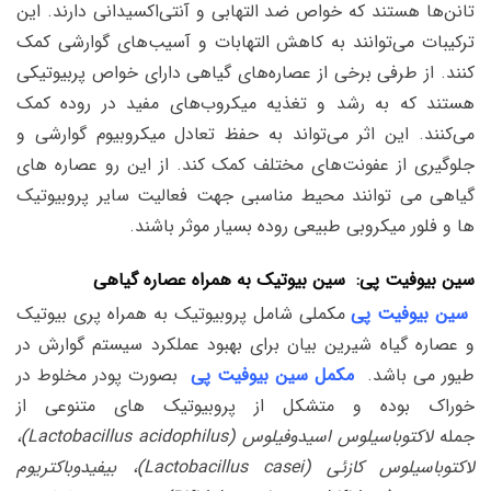
تانن‌ها هستند که خواص ضد التهابی و آنتی‌اکسیدانی دارند. این
ترکیبات می‌توانند به کاهش التهابات و آسیب‌های گوارشی کمک
کنند. از طرفی برخی از عصاره‌های گیاهی دارای خواص پربیوتیکی
هستند که به رشد و تغذیه میکروب‌های مفید در روده کمک
می‌کنند. این اثر می‌تواند به حفظ تعادل میکروبیوم گوارشی و
جلوگیری از عفونت‌های مختلف کمک کند. از این رو عصاره های
گیاهی می توانند محیط مناسبی جهت فعالیت سایر پروبیوتیک
ها و فلور میکروبی طبیعی روده بسیار موثر باشند.
سین بیوفیت پی:
سین بیوتیک به همراه عصاره گیاهی
سین بیوفیت پی
مکملی شامل پروبیوتیک به همراه پری بیوتیک
و عصاره گیاه شیرین بیان برای بهبود عملکرد سیستم گوارش در
طیور می باشد.
مکمل سین بیوفیت پی
بصورت پودر مخلوط در
خوراک بوده و متشکل از پروبیوتیک های متنوعی از
جمله
لاکتوباسیلوس اسیدوفیلوس
(Lactobacillus acidophilus)
،
لاکتوباسیلوس کازئی
(Lactobacillus casei)
، بیفیدوباکتریوم