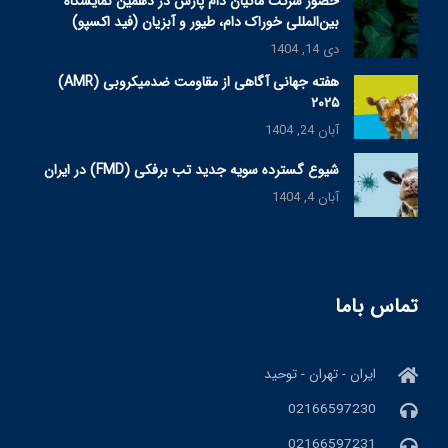
حضور شرکت ماکیان دام پارس در دهمین نمایشگاه
بین‌المللی خوراک دام، طیور و آبزیان (فید اکسپو)
دی 14, 1404
هفته جهانی آگاهی از مقاومت ضدمیکروبی (AMR)
۲۰۲۵
آبان 24, 1404
شیوع گسترده سویه جدید تب برفکی (FMD) در ایران
آبان 4, 1404
تماس باما
ایران - تهران - توحید
02166597230
02166597231