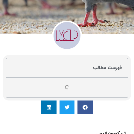
فهرست مطالب
تریکومونیازیس