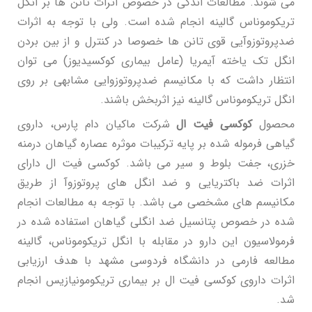
می شوند. مطالعات اندکی در خصوص اثرات تانن ها بر انگل
تریکوموناس گالینه انجام شده است. ولی با توجه به اثرات
ضدپروتوزوآیی قوی تانن ها خصوصا در کنترل و از بین بردن
انگل تک یاخته آیمریا (عامل بیماری کوکسیدیوز) می توان
انتظار داشت که با مکانیسم ضدپروتوزوایی مشابهی بر روی
انگل تریکوموناس گالینه نیز اثربخش باشند.
محصول
کوکسی فیت ال
شرکت ماکیان دام پارس، داروی
گیاهی فرموله شده بر پایه ترکیبات موثره عصاره گیاهان درمنه
خزری، جفت بلوط و سیر می باشد. کوکسی فیت ال دارای
اثرات ضد باکتریایی و ضد انگل های پروتوزوآ از طریق
مکانیسم های مشخصی می باشد. با توجه به مطالعات انجام
شده در خصوص پتانسیل ضد انگلی گیاهان استفاده شده در
فرمولاسیون این دارو در مقابله با انگل تریکوموناس، گالینه
مطالعه فارمی در دانشگاه فردوسی مشهد با هدف ارزیابی
اثرات داروی کوکسی فیت ال بر بیماری تریکومونیازیس انجام
شد.