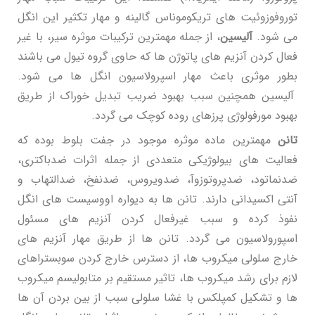
توروفوزوئیت های تریکوموناس گالینه و مهار تکثیر این انگل
می شود.
آلیسین
، از جمله مهمترین ترکیبات موثره سیر، با غیر
فعال کردن آنزیم های پاتوژن ها که حاوی گروه تیول می باشند
بطور موثری باعث مهار اسپرولاسیون انگل ها می شود.
آلیسین همچنین سبب بهبود ضریب تبدیل خوراک از طریق
بهبود مورفولوژی پرزهای روده کوچک می گردد.
تانن
مهمترین ماده موثره موجود در جفت بلوط بوده که
فعالیت های بیولوژیکی متعددی از جمله اثرات ضدباکتری،
ضدنماتود، ضدپروتوزوآ، ضدویروس، ضدنفخ، ضدالتهاب و
آنتی اکسیدانی دارند. تانن ها به دیواره اووسیست های انگل
نفوذ کرده و سبب غیرفعال کردن آنزیم های مسئول
اسپورولاسیون می گردد. تانن ها از طریق مهار آنزیم های
خارج سلولی میکروب ها، از دسترس خارج کردن سوبستراهای
لازم برای رشد میکروب ها، تاثیر مستقیم بر متابولیسم میکروب
ها و تشکیل کمپلکس با غشا سلولی سبب از بین بردن آن ها