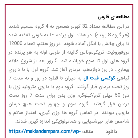
مطالعه ی فارمی
در این مطالعه تعداد 32 کبوتر همسن به 4 گروه تقسیم شدند
(هر گروه 8 پرنده). در هفته اول پرنده ها به خوبی تغذیه شده
تا برای چالش با انگل آماده شوند. در روز هفتم، تعداد 12000
تروفوروئیت تریکوموناس گالینه از طریق لوله به هر پرنده در
گروه های اول تا سوم خورانده شد. 5 روز بعد از شروع علائم
بیماری، در روز دوازدهم، درمان آغاز شد. گروه اول با با داروی
گیاهی
کوکسی فیت ال
به میزان 5 قطره در روز و به مدت 7
روز تحت درمان قرار گرفتند. گروه دوم با داروی مترونیدازول با
دوز 50 میلی گرم/کیلوگرم وزن بدن برای مدت 7 روز تحت
درمان قرار گرفتند. گروه سوم و چهارم تحت هیچ درمان
دارویی نبودند. در تمامی گروه ها وزن گیری، امتیاز علائم و
شاخص های بیوشمیایی و هماتولوژیکی اندازه گیری شدند.
دانلود
مقاله:
https://makiandampars.com/wp-