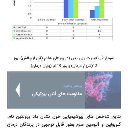
نمودار 2_ تغییرات وزن بدن (در روزهای هفتم (قبل از چالش)، روز
12(شروع درمان) و روز 19 ام (پایان درمان)
بیشتر بدانید
مقاومت های آنتی بیوتیکی
نتایج شاخص های بیوشیمیایی خون نشان داد پروتئین تام،
گلوبولین و آلبومین سرم بطور قابل توجهی در پرندگان درمان