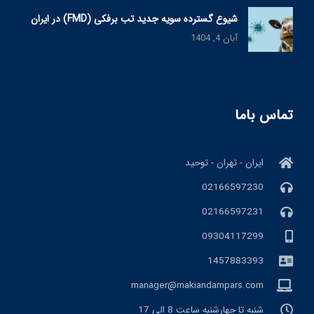
شیوع گسترده سویه جدید تب برفکی (FMD) در ایران
آبان 4, 1404
تماس باما
ایران - تهران - توحید
02166597230
02166597231
09304117299
1457883393
manager@makiandampars.com
شنبه تا چهارشنبه ساعت 8 الی 17