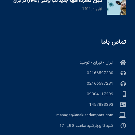
شیوع گسترده سویه جدید تب برفکی (FMD) در ایران
آبان 4, 1404
تماس باما
ایران - تهران - توحید
02166597230
02166597231
09304117299
1457883393
manager@makiandampars.com
شنبه تا چهارشنبه ساعت 8 الی 17