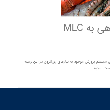
پری‌بیوتیک‌ها و پروبیوتیک‌ها در سلامت آبزیان؛ نگاهی به MLC
یستم پرورش موجود به نیازهای روزافزون در این زمینه
ست. علاوه …