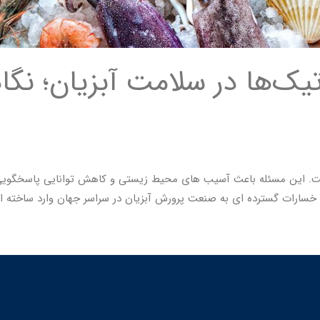
ت. این مسئله باعث آسیب های محیط زیستی و کاهش توانایی پاسخگویی س
 خسارات گسترده ای به صنعت پرورش آبزیان در سراسر جهان وارد ساخته ا