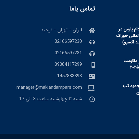
تماس باما
ام پارس در
ایران - تهران - توحید
المللی خوراک
02166597230
ید اکسپو)
02166597231
 مقاومت
09304117299
1457883393
جدید تب
manager@makiandampars.com
شنبه تا چهارشنبه ساعت 8 الی 17