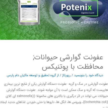
عفونت گوارشی حیوانات;
محافظت با پوتنیکس
دیدگاه‌ خود را بنویسید
/
رپورتاژ
/ از
گروه تحقیق و توسعه ماکیان دام پارس
ت گوارشی در سگ و گربه عفونت دستگاه گوارش یکی از شایع ترین بیماری
ست که گربه و سگ ممکن است با آن مواجه شوند. عفونت دستگاه گوارش
حیوانات می تواند در اثر درگیری با باکتری های سالمونلا ((salmonella ای کلای
(Escherichia coli)، ویروس ها، انگل ها، داروها یا حتی خوردن غذاهای جدید ایجاد