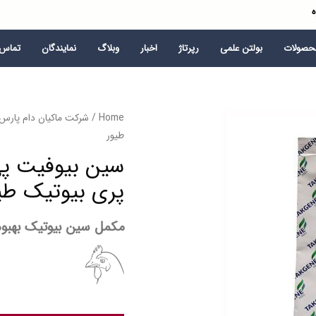
ه
محصولات
بولتن علمی
رپرتاژ
اخبار
وبلاگ
نمایندگان
تماس ب
Home
/
شرکت ماکیان دام پارس
طیور
سین بیوفیت پی
پری بیوتیک طی
مکمل سین بیوتیک بهبود