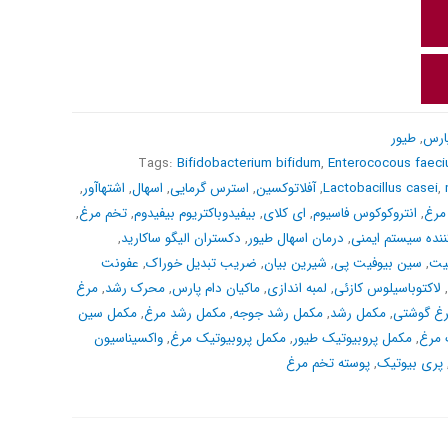
ارس
,
طیور
Tags:
Bifidobacterium bifidum
,
Enterococous faec
,
Lactobacillus casei
,
آفلاتوکسین
,
استرس گرمایی
,
اسهال
,
اشتهاآور
,
 مرغ
,
انتروکوکوس فاسیوم
,
ای کلای
,
بیفیدوباکتریوم بیفیدوم
,
تخم­ مرغ
,
نده سیستم ایمنی
,
درمان اسهال طیور
,
دکستران الیگو ساکارید
,
یت
,
سین بیوفیت پی
,
شیرین بیان
,
ضریب تبدیل خوراک
,
عفونت
,
لاکتوباسیلوس کازئی
,
لمبه اندازی
,
ماکیان دام پارس
,
محرک رشد
,
مرغ
غ گوشتی
,
مکمل رشد
,
مکمل رشد جوجه
,
مکمل رشد مرغ
,
مکمل سین
 مرغ
,
مکمل پروبیوتیک طیور
,
مکمل پروبیوتیک مرغ
,
واکسیناسیون
پری بیوتیک
,
پوسته تخم مرغ