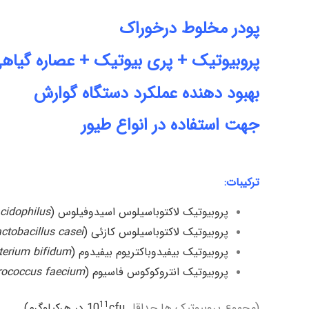
پودر مخلوط درخوراک
پروبیوتیک + پری بیوتیک + عصاره گیاه
بهبود دهنده عملکرد دستگاه گوارش
جهت استفاده در انواع طیور
ترکیبات:
پروبیوتیک لاکتوباسیلوس اسیدوفیلوس (
acidophilus
پروبیوتیک لاکتوباسیلوس کازئی (
ctobacillus casei
پروبیوتیک بیفیدوباکتریوم بیفیدوم (
terium bifidum
پروبیوتیک انتروکوکوس فاسیوم (
rococcus faecium
11
(مجموع پروبیوتیک ها حداقل
cfu در هرکیلوگرم)
10