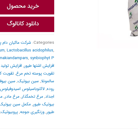
Categories:
شرکت ماکیان دام پ
ium
,
Lactobacillus acidophilus
,
makiandampars
,
synbiophyt P
افزایش اشتها طیور
,
افزایش تولید
تقویت پوسته تخم مرغ
,
تقویت کن
سالمونلا
,
سین بیوتیک
,
سین بیوف
روده
,
لاکتوباسیلوس اسیدوفیلوس
اجداد
,
مرغ تخمگذار
,
مرغ مادر
,
مر
بیوتیک طیور
,
مکمل سین بیوتیک
طیور
,
وزنگیری جوجه
,
پروبیوتیک
,