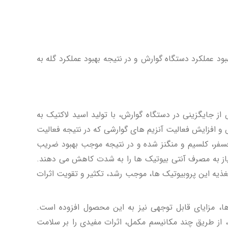
د عملکرد دستگاه گوارش و در نتیجه بهبود عملکرد گله به
از جایگزینی در دستگاه گوارش، با تولید اسید لاکتیک به
انعت کرده و خطر ابتلا به بیماری های گوارشی را کاهش می دهند. کاهش pH دستگاه گوارش و افزایش فعالیت آنزیم­ های گوارشی که در نتیجه فعالیت
فسفر، کلسیم و منگنز شده و در نتیجه موجب بهبود ضریب
از به مصرف آنتی­ بیوتیک­ ها را به شدت کاهش می­ دهند.
 پری بیوتیک مقاوم به اسید و منحصر بفرد دکستران الیگوساکارید (DOS) به عنوان منبع تغذیه این پروبیوتیک ها، موجب رشد، تکثیر و تقویت اثرات
ها، مزایای قابل توجهی نیز به این محصول افزوده است.
دها، از طریق چند مکانیسم مکمل، اثرات مفیدی را بر سلامت