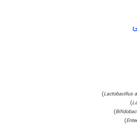
ی
)
Lactobacillus 
)
La
)
Bifidobac
)
Ente