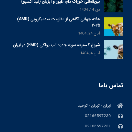
بین‌المللی خوراک دام، طیور و آبزیان (فید اکسپو)
دی 14, 1404
هفته جهانی آگاهی از مقاومت ضدمیکروبی (AMR)
۲۰۲۵
آبان 24, 1404
شیوع گسترده سویه جدید تب برفکی (FMD) در ایران
آبان 4, 1404
تماس باما
ایران - تهران - توحید
02166597230
02166597231