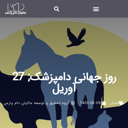
روز جهانی دامپزشک; 27
آوریل
اخبار
1403-02-09
گروه تحقیق و توسعه ماکیان دام پارس