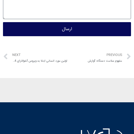
ارسال
NEXT
PREVIOUS
مفهوم سلامت دستگاه گوارش
اولین مورد انسانی ابتلا به ویروس آنفولانزای H7N4 در چین