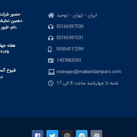
حضور شرکت م
ایران - تهران - توحید
دهمین نمایشگا
02166597230
دام، طیور 
02166597231
هفته جها
09304117299
ضدمیکروب
1457883393
شیوع گست
manager@makiandampars.com
برفکی
شنبه تا چهارشنبه ساعت 8 الی 17