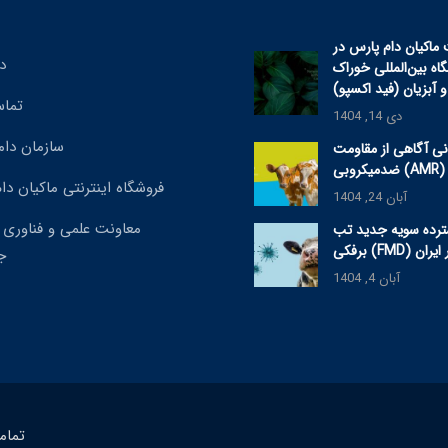
اکیان دام پارس در
د
ه بین‌المللی خوراک
و آبزیان (فید اکسپو)
تماس
دی 14, 1404
سازمان دا
نی آگاهی از مقاومت
ی (AMR) ۲۰۲۵
فروشگاه اینترنتی ماکیان دا
آبان 24, 1404
معاونت علمی و فناوری
رده سویه جدید تب
 (FMD) در ایران
ج
آبان 4, 1404
تمام