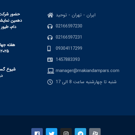
حضور شرکت م
ایران - تهران - توحید
دهمین نمایشگا
02166597230
دام، طیور 
02166597231
هفته جها
09304117299
ضدمیکروب
1457883393
شیوع گست
manager@makiandampars.com
برفکی
شنبه تا چهارشنبه ساعت 8 الی 17