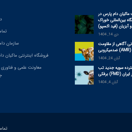
اکیان دام پارس در
د
ه بین‌المللی خوراک
و آبزیان (فید اکسپو)
تماس
دی 14, 1404
سازمان دا
نی آگاهی از مقاومت
ی (AMR) ۲۰۲۵
فروشگاه اینترنتی ماکیان دا
آبان 24, 1404
معاونت علمی و فناوری
رده سویه جدید تب
 (FMD) در ایران
ج
آبان 4, 1404
تمام