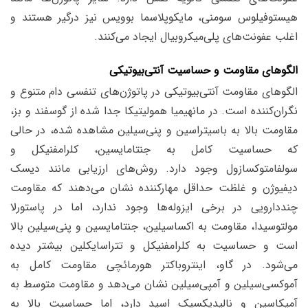
هیستوفیلوس سومنی، مایکوپلاسما بوویس نیز درگیر هستند و
اغلب عفونت‌های پلی‌میکروبیال ایجاد می‌کنند.
الگوهای مقاومت و حساسیت آنتی‌بیوتیکی
الگوهای مقاومت آنتی‌بیوتیکی در پاتوژن‌های تنفسی دام متنوع و
نگران‌کننده است. در مانهیمیا همولیتیکا جدا شده از گوسفند و بز،
مقاومت بالا به باسیتراسین و پنی‌سیلین مشاهده شده، در حالی
که حساسیت کامل به جنتامایسین، کلرامفنیکل و
سولفامتوکسازول وجود دارد. روش‌های ارزیابی مانند دیسک
دیفیوژن و غلظت حداقل مهارکننده نشان می‌دهند که مقاومت
چنددارویی در برخی ایزوله‌ها وجود ندارد، اما در پاستورلا
مولتوسیدا، مقاومت به اکساسیلین، جنتامایسین و پنی‌سیلین بالا
است و حساسیت به کلرامفنیکل و تتراسایکلین بیشتر دیده
می‌شود. در گاو، اینتروباکتر هورمائچی مقاومت کامل به
آموکسی‌سیلین و آمپی‌سیلین نشان می‌دهد و مقاومت متوسط به
آمیکاسین و نالیدیکسیک اسید دارد، اما حساسیت بالا به