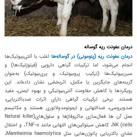
درمان عفونت ریه گوساله
درمان عفونت ریه (پنومونی) در گوساله‌ها
اغلب با آنتی‌بیوتیک‌ها
انجام می‌شود، اما ترکیبات گیاهی دارویی (فیتوژنیک‌ها) و
سین‌بیوتیک‌ها (ترکیب پروبیوتیک و پری‌بیوتیک) به‌عنوان
گزینه‌های جایگزین یا مکمل، اثربخشی نشان داده‌اند. این
رویکردها با کاهش مقاومت آنتی‌بیوتیکی و بهبود ایمنی، مفید
هستند. برخی ترکیبات گیاهی دارای اثرات ضدباکتریایی،
ضدویروسی، ضدالتهابی و ایمونومدولاتوری هستند و مکانیسم
عمل آن ها فعال‌سازی ماکروفاژها و سلول‌های(Natural killer
cells) NK، کاهش سیتوکین‌های التهابی مانند TNF-
α
، و اختلال
غشای باکتریایی پاتوژن‌هایی مثل Mannheimia haemolytica،