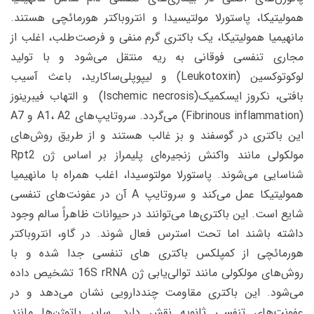
همولیتیکا، پاستورلا مولتیسیدا و انتروباکتر هورمائچی هستند.
مانهیمیا همولیتیکا، یک باکتری گرم منفی و فرصت‌طلب، اغلب از
مجاری تنفسی فوقانی به ریه منتقل می‌شود و با تولید
لوکوتوکسین (Leukotoxin) و لیپوپلی‌ساکارید، باعث آسیب
بافتی، نکروز ایسکمیک(Ischemic necrosis) و التهاب فیبرینوز
(Fibrinous inflammation) می‌گردد. سروتایپ‌های A1، A2 و A7
این باکتری در گوسفند و بز غالب هستند و از طریق روش‌های
مولکولی مانند واکنش زنجیره‌ای پلیمراز بر اساس ژن Rpt2
شناسایی می‌شوند. پاستورلا مولتوسیدا، اغلب همراه با مانهیمیا
همولیتیکا عمل می‌کند و سروتایپ A آن در عفونت‌های تنفسی
شایع است. این باکتری‌ها می‌توانند در حیوانات ظاهراً سالم وجود
داشته باشند اما تحت استرس فعال شوند. در گاو، انتروباکتر
هورمائچی از کمپلکس باکتری های تنفسی جدا شده و با
روش‌های مولکولی مانند توالی‌یابی ژن 16S rRNA تشخیص داده
می‌شود. این باکتری مقاومت چنددارویی نشان می‌دهد و در
عفونت‌های تنفسی ثانویه نقش دارد. سایر پاتوژن‌ها مانند