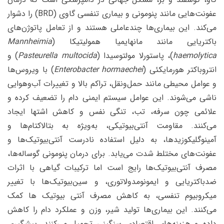
عفونت‌هایی مانند پنومونی و بیماری تنفسی گاوی (BRD) را دشوار
می‌کند. این بیماری‌ها چندعاملی هستند و از تعامل پاتوژن‌های
باکتریایی مانند مانهایمیا همولیتیکا (
Mannheimia
haemolytica
)، پاستورلا مولتوسیدا (
Pasteurella multocida
) و
انتروباکتر هورمایکئی (
Enterobacter hormaechei
) با ویروس‌ها
و عوامل محیطی مانند حمل‌ونقل، تراکم بالا و تغییرات آب‌وهوایی
ناشی می‌شوند. این عوامل سیستم ایمنی دام را تضعیف کرده و
علائمی چون سرفه، تب، تنگی نفس و کاهش اشتها ایجاد
می‌کنند. مقاومت آنتی‌بیوتیکی، به‌ویژه به بتالاکتام‌ها و
آمینوگلیکوزیدها، به دلیل استفاده نادرست آنتی‌بیوتیک‌ها و
عفونت‌های مختلط شدت می‌یابد. برای درمان پنومونی گوساله‌ها،
مصرف آنتی‌بیوتیک‌ها رایج است اما ترکیبات گیاهی با اثرات
ضدباکتریایی و ایمونومدولاتوری، و سین‌بیوتیک‌ها با تغییر
میکروبیوم تنفسی، به کاهش مصرف آنتی بیوتیک ها کمک
می‌کنند. این بیماری‌ها تولید شیر، وزن و عملکرد دام را کاهش
داده و هزینه‌های اقتصادی سنگینی تحمیل می‌کنند. پیشگیری