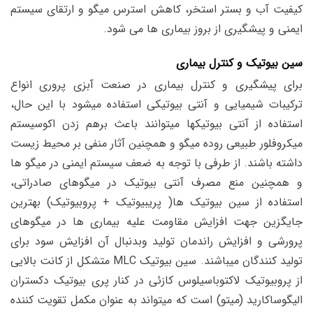
کیفیت آب و بستر استخر، کاهش استرس میگو و ارتقای سیستم
ایمنی و پیشگیری از بروز بیماری ها می شود.
سین بیوتیک و کنترل بیماری
برای پیشگیری و کنترل بیماری در صنعت آبزی پروری
انواع
ترکیبات شیمیایی و آنتی بیوتیکی استفاده میشود
با این حال،
استفاده از آنتی بیوتیکها میتوانند
باعث
برهم زدن اکوسیستم
میکروفلور طبیعی روده
میگو و همچنین
آثار منفی بر محیط زیست
داشته باشند. از طرفی
با توجه به ضعف سیستم ایمنی در میگو ها
و همچنین منع مصرف آنتی بیوتیک در میگوهای صادراتی،
استفاده از سین بیوتیک ها( پریبیوتیک + پروبیوتیک) بهترین
جایگزین جهت افزایش مقاومت علیه بیماری ها در میگوهای
پرورشی و افزایش راندمان تولید وبدنبال آن افزایش سود برای
تولید کنندگان میباشند. سین بیوتیک MLC متشکل از کانت بالایی
از پروبیوتیک لاکتوباسیلوس کازئی در کنار پری بیوتیک دکستران
الیگوساکارید (میتو) است که میتواند به عنوان مکمل تقویت کننده