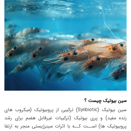
سین بیوتیک چیست ؟
سین بیوتیک (Synbiotic) ترکیبی از پروبیوتیک (میکروب های
زنده مفید) و پری بیوتیک (ترکیبات غیرقابل هضم برای رشد
پروبیوتیک ها) اســت کــه با اثرات سینرژیستی منجر به ارتقا