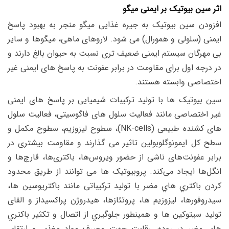
اثر سین بیوتیک بر ایمنی میگو
افزودن سین بیوتیک به جیره غذایی میگو منجر به بهبود پاسخ
ایمنی (سلولی و همورال) می شود.
لاروهای ماهی، میگوها و سایر
بی مهرگان سیستم ایمنی ضعیف تری نسبت به حیوان بالغ دارند و
در درجه اول برای مقاومت در برابر عفونت به پاسخ های ایمنی غیر
اختصاصی وابسته هستند.
سین بیوتیک ها با تولید ترکیبات شیمیایی بر پاسخ های ایمنی
غیر اختصاصی مانند فعالیت سلول های فاگوسیتی، فعالیت سلول
های کشنده طبیعی (NK-cells)، سطوح لیزوزیم، سطوح مکمل و
سطح کل ایمونوگلوبولین تاثیر می گذارند و
مقاومت بیشتری در
برابر عفونت‌های ناشی از حضور ویروس‌ها، باکتری‌ها، قارچ‌ها و
انگل‌ها ایجاد می‌کند.
پروبیوتیک ها می توانند از طریق محدود
کردن باکتري هاي مضر با تولید ترکیباتی مانند باکتریوسین ها،
سیدروفورها، لیزوزیم ها، پروتئازها، هیدروژن پراکسیداز و القای
تولید سیتوکین ها و همینطور جلوگیري از اتصال و تکثیر باکتري
هاي مضر در روده، رقابت جهت مصرف مواد مغذي و ارتقاي