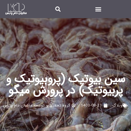
سین بیوتیک (پروبیوتیک و
پربیوتیک) در پرورش میگو
وبلاگ
1403-08-21
گروه تحقیق و توسعه ماکیان دام پارس