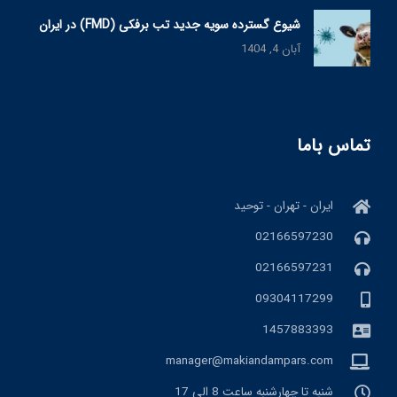
شیوع گسترده سویه جدید تب برفکی (FMD) در ایران
آبان 4, 1404
تماس باما
ایران - تهران - توحید
02166597230
02166597231
09304117299
1457883393
manager@makiandampars.com
شنبه تا چهارشنبه ساعت 8 الی 17