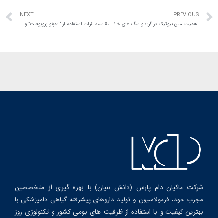
NEXT
PREVIOUS
اهمیت سین بیوتیک در گربه و سگ های خانگی؛ MLC یک محصول کامل
مقايسه اثرات استفاده از “ايمونو پروپوفيت” و آنتی بيوتيک بر عملکرد، ميکروفلور روده و سيستم ايمنی جوجه گوشتی
شرکت ماکیان دام پارس (دانش بنیان) با بهره گیری از متخصصین
مجرب خود، فرمولاسیون و تولید داروهای پیشرفته گیاهی دامپزشکی با
بهترین کیفیت و با استفاده از ظرفیت های بومی کشور و تکنولوژی روز