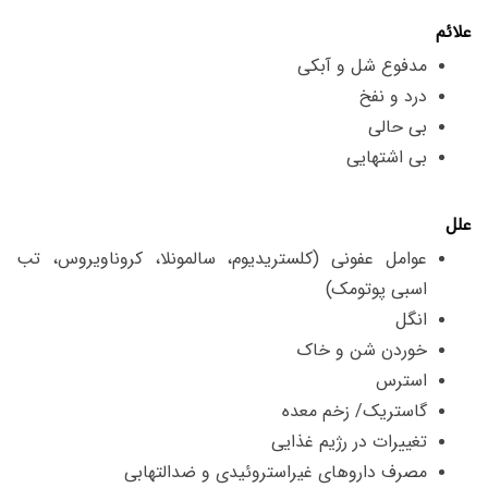
علائم
مدفوع شل و آبکی
درد و نفخ
بی حالی
بی اشتهایی
علل
عوامل عفونی (کلستریدیوم، سالمونلا، کروناویروس، تب
اسبی پوتومک)
انگل
خوردن شن و خاک
استرس
گاستریک/ زخم معده
تغییرات در رژیم غذایی
مصرف داروهای غیراستروئیدی و ضدالتهابی