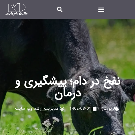
نفخ در دام؛ پیشگیری و
درمان
رپورتاژ
1402-08-01
مدیریت ارشد وب سایت