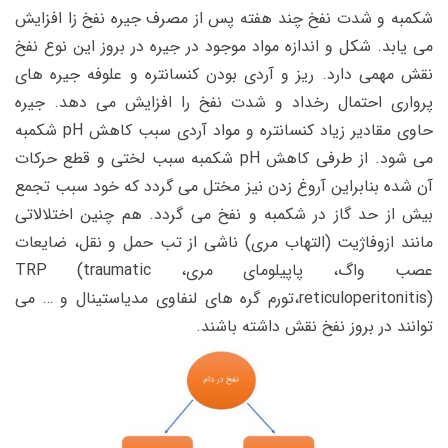
شکمبه و شدت نفخ چند هفته پس از مصرف جیره نفخ زا افزایش
می یابد. شکل و اندازه مواد موجود در جیره در بروز این نوع نفخ
نقش مهمی دارد. ریز و آردی بودن کنسانتره و علوفه جیره های
پرواری احتمال رخداد و شدت نفخ را افزایش می دهد. جیره
حاوی مقادیر زیاد کنسانتره و مواد آردی سبب کاهش pH شکمبه
می شود. از طرفی کاهش pH شکمبه سبب لختی و قطع حرکات
آن شده بنابراین آروغ زدن نیز مختل می گردد که خود سبب تجمع
بیش از حد گاز در شکمبه و نفخ می گردد. هم چنین اختلالاتی
مانند ازوفاژیت (التهاب مری) ناشی از تب حمل و نقل، ضایعات
عصب واگ، پاپیلومای مری، TRP (traumatic
reticuloperitonitis)،تورم گره های لنفاوی مدیاستینال و … می
توانند در بروز نفخ نقش داشته باشند.