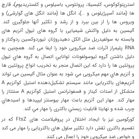
استرپتوکوکوس، کلبسیلا، پروتئوس، باسیلوس و کلستریدیوم)، قارچ
ها (مانند آسپرژیلوس و …)، انگل ها (مانند انگل های گوارشی) و
ویروس ها را از بین ببرد و از رشد و تکثیر آنها جلوگیری کند.
آلیسین به دلیل واکنش شیمیایی با گروه های تیول آنزیم های
وابسته به سولفیدریل مثل الکل دهیدروژناز، تیوردوکسین ردوکتاز و
RNA پلیمراز اثرات ضد میکروبی خود را ایفا می کند. همچنین به
دلیل داشتن گروه تيوسولفونات توانايي اتصال به گروه هاي تيول
پروتئین ها را دارد که اين اتصال منجر به تخريب انواع پروتئين ها
و آنزيم هاي مهم ميكروبی مي شود به عنوان مثال آلیسین می تواند
آنزیم‌های باکتریایی مانند سیستم تشکیل‌دهنده استیل کوآنزیم A
متشکل از استات کیناز و فسفوترانس استیل کوآنزیم A سنتتاز را
مهار ‌کند. مهار اين آنزيم باعث مهار بيوسنتز ليپيدها و اسيدهاي
چرب شده و نهايتا قابليت زيستي باکتری را مهار مي كند.
کورکومین نیز با ایجاد اختلال در پروفیلامنت های FtsZ که در
تقسیم باکتری تقش دارد تکثیر سلول های باکتریایی را مهار می کند
و خواص ضد میکروبی خود را اعمال می کنند.