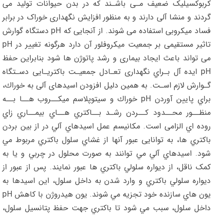
کربوکسیلیک ضعیف مـی باشـند که در بدن حیوانات تولید می
گردند و منشا آلی دارند و به منظور افزایش نگهداری خوراک در برابر
فساد میکروبی استفاده می شوند. از آنجایی که pH دستگاه گوارش
تاثیر مستقیمی بر جمعیت میکروفلور آن دارد هرگونه تغییر در pH
می تواند باعث ایجاد بیماری و رشد پاتوژن ها شود بنابراین حفظ
pH ایده آل بـراي نگهداری تعـادل جمعیـت باکتریـایی دسـتگاه
گـوارش لازم اسـت. به همین دلیل افزودن اسیدهای آلی به خوراك،
براي پایین آوردن pH خوراك و سیتوپلاسم میکــروب هــا بــه
منظــور محــدود کــردن رشـد بــاکتري هــاي بیمــاري زاي
روده اي الزامی است. مكانيسم عمل اسيدهاي آلي در از بين بردن
باکتري ها، به توانایی عبور آنها از غشاي سلول باکتري مربوط مي
شود. اسيدهاي آلي مي توانند به صورت محلول در چربي و يا به
کمک ناقل، از ديواره سلولي باکتري ها عبور نمايند. پس از عبور از
ديواره سلولي باکتري و وارد شدن به داخل سلول، اين اسيدها به
يون هاي سازنده خود تجزيه مي شوند. يون هیدروژن با کاهش pH
داخل سلول، سبب مي شود تا باکتري جهت حفظ پتانسیل سلول،