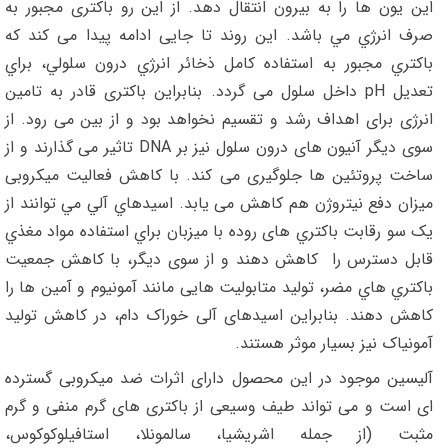
این یون ها را به بيرون انتقال دهد. از این رو باکتری مجبور به
صرف انرژي مي باشد. این روند تا جایی ادامه پيدا می کند که
باکتري مجبور به استفاده کامل ذخائر انرژي درون سلولي، براي
تعديل pH داخل سلول می گردد. بنابراین باکتری قادر به تامین
انرژی برای اهداف رشد و تقسیم نخواهد بود و از بین می رود. از
سوی دیگر آنیون های درون سلول نیز بر DNA تاثیر می گذارند و از
ساخت پروتئین ها جلوگیری می کند. با کاهش فعالیت میکروبی
میزان دفع نیتروژن هم کاهش می یابد. اسيدهاي آلي مي توانند از
يک سو رقابت باکتري های روده با ميزبان براي استفاده مواد مغذي
قابل دسترس را کاهش دهند و از سوی ديگر، با کاهش جمعيت
باکتري هاي مضر، توليد متابوليت هایی مانند آمونيوم و آمین ها را
کاهش دهند. بنابراین اسیدهای آلی خوراک دام، در کاهش تولید
آمونیاک نیز بسیار موثر هستند.
آلیسین موجود در این محصول دارای اثرات ضد میکروبی گسترده
ای است و می تواند طیف وسیعی از باکتری های گرم منفی و گرم
مثبت (از جمله اشریشیا، سالمونلا، استافیلوکوکوس،