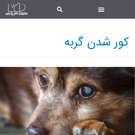
کور شدن گربه