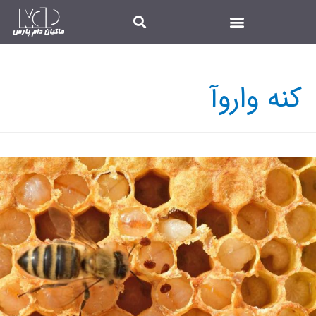
کنه واروآ