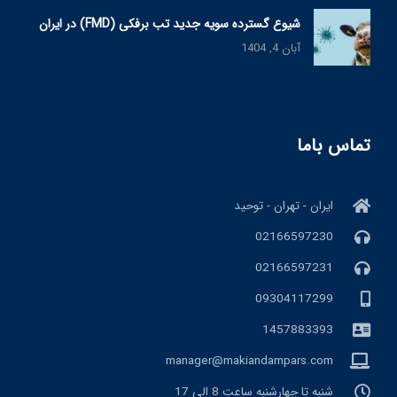
شیوع گسترده سویه جدید تب برفکی (FMD) در ایران
آبان 4, 1404
تماس باما
ایران - تهران - توحید
02166597230
02166597231
09304117299
1457883393
manager@makiandampars.com
شنبه تا چهارشنبه ساعت 8 الی 17