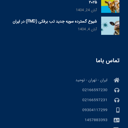
۲۰۲۵
آبان 24, 1404
شیوع گسترده سویه جدید تب برفکی (FMD) در ایران
آبان 4, 1404
تماس باما
ایران - تهران - توحید
02166597230
02166597231
09304117299
1457883393