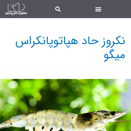
نکروز حاد هپاتوپانکراس
میگو