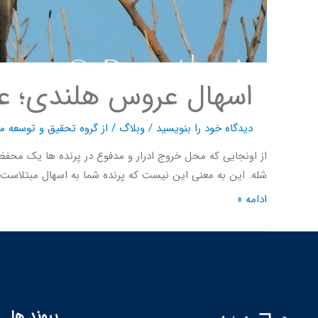
اسهال عروس هلندی؛ عل
دیدگاه‌ خود را بنویسید
/
وبلاگ
/ از
گروه تحقیق و توسعه ما
از اونجایی که محل خروج ادرار و مدفوع در پرنده ها یک مح
شله. این به معنی این نیست که پرنده شما به اسهال مبتلاست 
ادامه »
پیوند ها