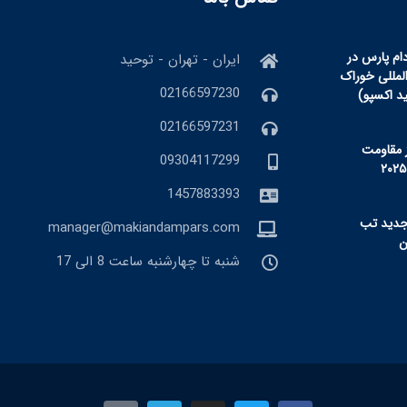
ام پارس در
ایران - تهران - توحید
المللی خوراک
02166597230
ید اکسپو)
02166597231
 مقاومت
09304117299
1457883393
جدید تب
manager@makiandampars.com
شنبه تا چهارشنبه ساعت 8 الی 17