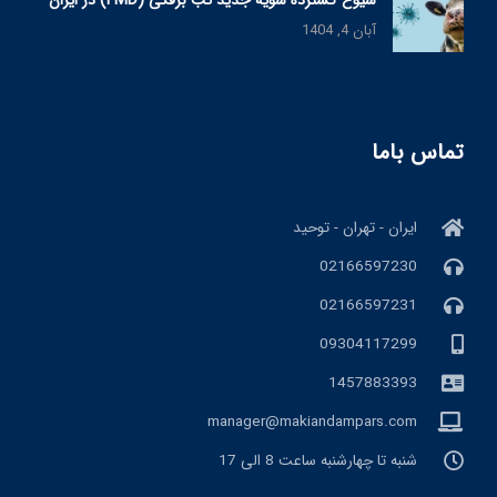
شیوع گسترده سویه جدید تب برفکی (FMD) در ایران
آبان 4, 1404
تماس باما
ایران - تهران - توحید
02166597230
02166597231
09304117299
1457883393
manager@makiandampars.com
شنبه تا چهارشنبه ساعت 8 الی 17