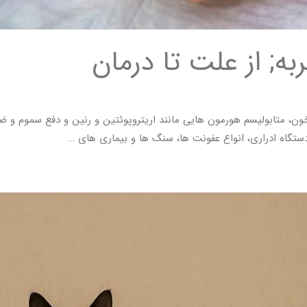
به; از علت تا درمان
 ها نقش مهمی در تنظیم آب و الکترولیت های بدن ،pH خون، متابولیسم هورمون هایی مانند اریتروپوئتین 
 دستگاه ادراری، انواع عفونت ها، سنگ ها و بیماری های …