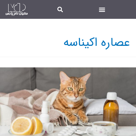
عصاره اکیناسه