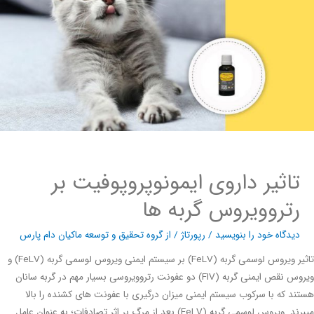
تاثیر داروی ایمونوپروپوفیت بر
رتروویروس گربه ها
دیدگاه‌ خود را بنویسید
/
رپورتاژ
/ از
گروه تحقیق و توسعه ماکیان دام پارس
تاثیر ویروس لوسمی گربه (FeLV) بر سیستم ایمنی ویروس لوسمی گربه (FeLV) و
ویروس نقص ایمنی گربه (FIV) دو عفونت رتروویروسی بسیار مهم در گربه سانان
د که با سرکوب سیستم ایمنی میزان درگیری با عفونت های کشنده را بالا
میبرند. ویروس لوسمی گربه (FeLV) بعد از مرگ بر اثر تصادفات؛ به عنوان عامل