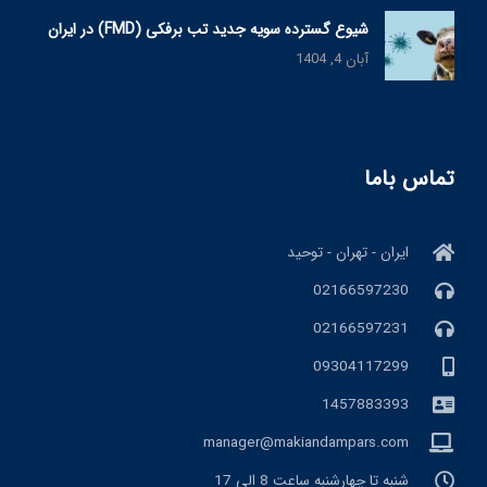
شیوع گسترده سویه جدید تب برفکی (FMD) در ایران
آبان 4, 1404
تماس باما
ایران - تهران - توحید
02166597230
02166597231
09304117299
1457883393
manager@makiandampars.com
شنبه تا چهارشنبه ساعت 8 الی 17