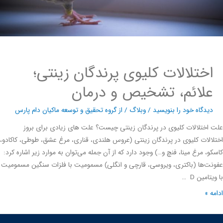
اختلالات کلیوی پرندگان زینتی؛
علائم، تشخیص و درمان
دیدگاه‌ خود را بنویسید
/
وبلاگ
/ از
گروه تحقیق و توسعه ماکیان دام پارس
اختلالات کلیوی در پرندگان زینتی چیست؟ علت های زیادی برای بروز
الات کلیوی در پرندگان زینتی (عروس هلندی، قناری، مرغ عشق، طوطی، کاکادو،
و، مرغ مینا، فنچ و…) وجود دارد که از آن جمله می‌توان به موارد زیر اشاره کرد:
ت‌ها (باکتری، ویروسی، قارچی و انگلی) مسمومیت با فلزات سنگین مسمومیت
تامین D …
ه »