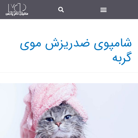
شامپوی ضدریزش موی
گربه