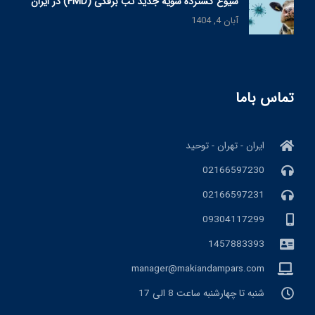
شیوع گسترده سویه جدید تب برفکی (FMD) در ایران
آبان 4, 1404
تماس باما
ایران - تهران - توحید
02166597230
02166597231
09304117299
1457883393
manager@makiandampars.com
شنبه تا چهارشنبه ساعت 8 الی 17