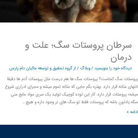
سرطان پروستات سگ؛ علت و
درمان
دیدگاه‌ خود را بنویسید
/
وبلاگ
/ از
گروه تحقیق و توسعه ماکیان دام پارس
تات سگ کجاست؟ پروستات سگ ها هم درست مثل پروستات آدم ها دقیقا
ای مثانه قرار داره. بهتره بگم جایی که مثانه تموم میشه و مجرای ادراری شروع
؛ پروستات قرار داره. کار این توده کوچیک تولید یک سری مواد مایع منی
یادتون باشه که پروستات فقط تو سگ های نر وجود داره و هیچ …
ه »