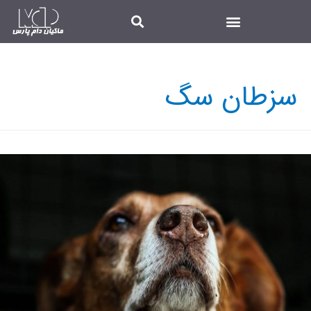
سزطان سگ